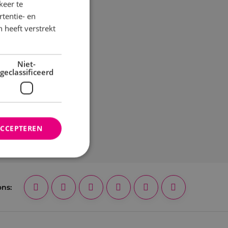
keer te
tentie- en
 heeft verstrekt
Niet-
geclassificeerd
ACCEPTEREN
rd
ons:
elding en