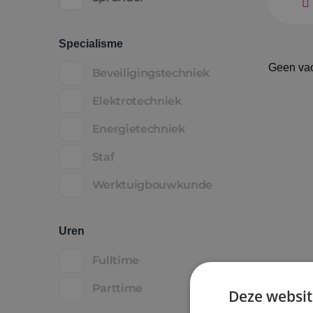
Specialisme
Geen va
Beveiligingstechniek
Elektrotechniek
Energietechniek
Staf
Werktuigbouwkunde
Uren
Fulltime
Parttime
Deze websit