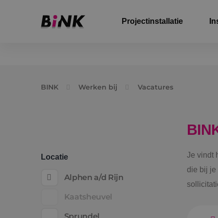
Projectinstallatie
In
BINK
Werken bij
Vacatures
BIN
Je vindt
Locatie
die bij j
Alphen a/d Rijn
sollicita
Kaatsheuvel
Sprundel