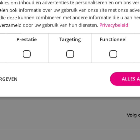
kies om inhoud en advertenties te personaliseren en om ons ver
len ook informatie over uw gebruik van onze site met onze adver
 die deze kunnen combineren met andere informatie die u aan hen
n verzameld door uw gebruik van hun diensten.
Privacybeleid
Prestatie
Targeting
Functioneel
ERGEVEN
ALLES 
trikt noodzakelijk
Prestatie
Targeting
Functioneel
Niet-geclassificee
Volg 
 cookies maken de kernfunctionaliteiten van de website mogelijk, zoals gebruikersaanm
bsite kan niet goed worden gebruikt zonder de strikt noodzakelijke cookies.
Aanbieder
/
Domein
Vervaldatum
Omschrijving