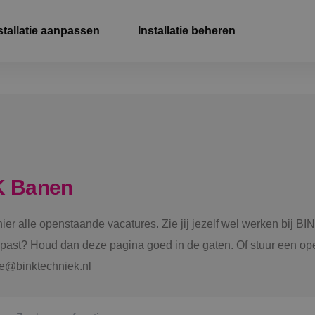
stallatie aanpassen
Installatie beheren
Elek
Wer
Beve
Ener
K Banen
Staf
 hier alle openstaande vacatures. Zie jij jezelf wel werken bij
e past? Houd dan deze pagina goed in de gaten. Of stuur een ope
tie@binktechniek.nl
Spru