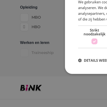
We gebruiken coo
analyseren. We de
Opleiding
analysepartners,
MBO
of die zij hebbe
HBO
Strikt
noodzakelijk
Werken en leren
Traineeship
DETAILS WE
S
Strikt noodzakelijke
accountbeheer. De we
Naam