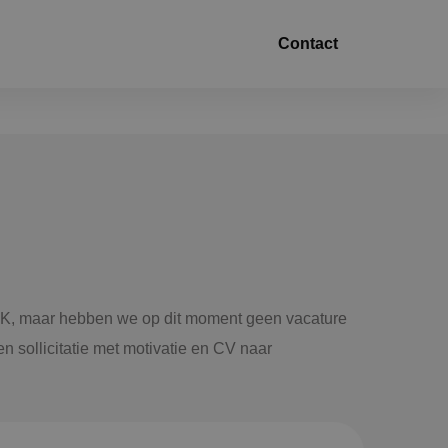
Contact
trotechniek
ktuigbouwkunde
iligingstechniek
gietechniek
 BINK, maar hebben we op dit moment geen vacature
n sollicitatie met motivatie en CV naar
ndel