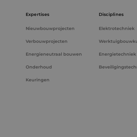
PHPSESSID
Expertises
Disciplines
Nieuwbouwprojecten
Elektrotechniek
Verbouwprojecten
Werktuigbouwk
VISITOR_PRIVACY_
Energieneutraal bouwen
Energietechniek
Onderhoud
Beveiligingstech
Keuringen
__cf_bm
CookieScriptConse