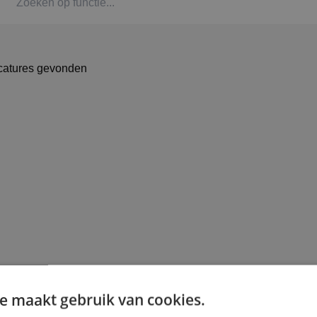
Kaat
Alph
catures gevonden
Stag
Bbl-t
Omsc
BINK
Arbe
e maakt gebruik van cookies.