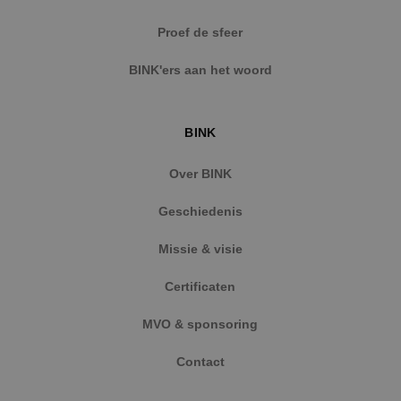
Strikt noodzakelijke cookies maken de
Proef de sfeer
kernfunctionaliteiten van de website mogelijk, zoals
gebruikersaanmelding en accountbeheer. De
BINK'ers aan het woord
website kan niet goed worden gebruikt zonder de
strikt noodzakelijke cookies.
Naam
Aanbieder
/
Domein
Vervaldat
BINK
PHPSESSID
Sessie
PHP.net
www.binktechniek.nl
Over BINK
Geschiedenis
Missie & visie
Certificaten
MVO & sponsoring
Contact