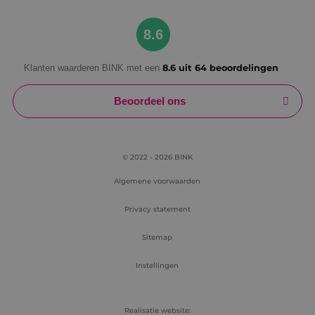
Google Privacy Policy
8.6
Klanten waarderen BINK met een
8.6 uit 64 beoordelingen
VISITOR_PRIVACY_METADATA
5 maanden
YouTube
weken
.youtube.com
Beoordeel ons
© 2022 - 2026 BINK
Algemene voorwaarden
Privacy statement
Sitemap
Instellingen
Realisatie website: