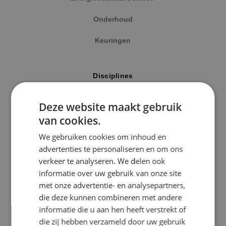
Onderhoud
Keuringen
Locatie
Disciplines
Alphen a/d Rijn
Elektrotechniek
Deze website maakt gebruik
Kaatsheuvel
van cookies.
Werktuigbouwkunde
Sprundel
We gebruiken cookies om inhoud en
Energietechniek
advertenties te personaliseren en om ons
Specialisme
verkeer te analyseren. We delen ook
Beveiligingstechniek
informatie over uw gebruik van onze site
Beveiligingstechniek
met onze advertentie- en analysepartners,
Elektrotechniek
die deze kunnen combineren met andere
Uitgelicht
informatie die u aan hen heeft verstrekt of
Energietechniek
die zij hebben verzameld door uw gebruik
Klimaatinstallaties