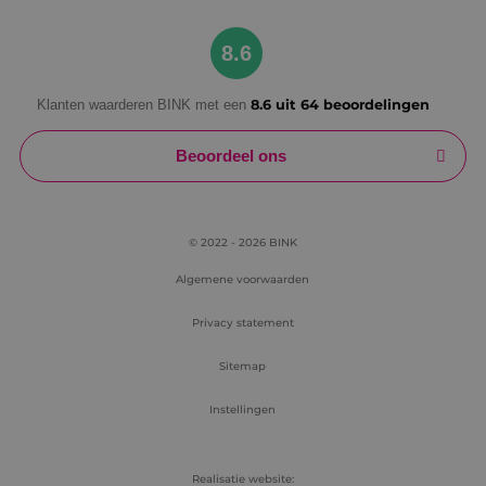
Google Privacy Policy
8.6
Klanten waarderen BINK met een
8.6 uit 64 beoordelingen
VISITOR_PRIVACY_METADATA
5 maanden
YouTube
weken
.youtube.com
Beoordeel ons
© 2022 - 2026 BINK
Algemene voorwaarden
Privacy statement
Sitemap
Instellingen
Realisatie website: