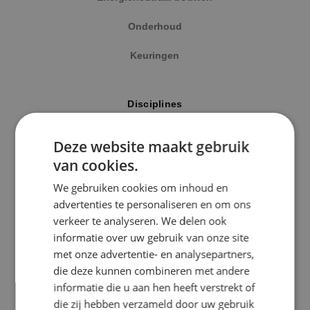
Onderhoud
Keuringen
Locatie
Disciplines
Alphen a/d Rijn
Elektrotechniek
Deze website maakt gebruik
Kaatsheuvel
van cookies.
Werktuigbouwkunde
Sprundel
We gebruiken cookies om inhoud en
Energietechniek
advertenties te personaliseren en om ons
Specialisme
verkeer te analyseren. We delen ook
Beveiligingstechniek
informatie over uw gebruik van onze site
Beveiligingstechniek
met onze advertentie- en analysepartners,
Elektrotechniek
die deze kunnen combineren met andere
Uitgelicht
informatie die u aan hen heeft verstrekt of
Energietechniek
die zij hebben verzameld door uw gebruik
Klimaatinstallaties