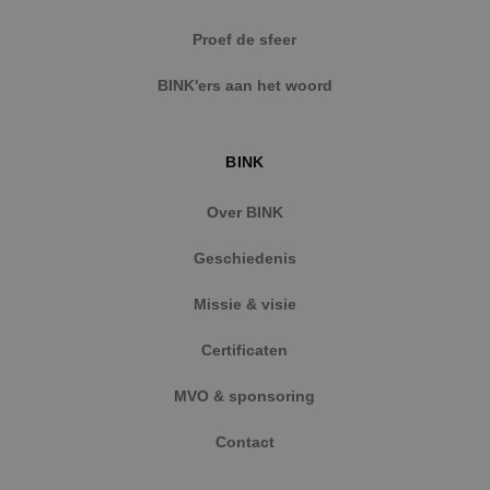
Strikt noodzakelijke cookies maken de
Proef de sfeer
kernfunctionaliteiten van de website mogelijk, zoals
gebruikersaanmelding en accountbeheer. De
BINK'ers aan het woord
website kan niet goed worden gebruikt zonder de
strikt noodzakelijke cookies.
Naam
Aanbieder
/
Domein
Vervaldat
BINK
PHPSESSID
Sessie
PHP.net
www.binktechniek.nl
Over BINK
Geschiedenis
Missie & visie
Certificaten
MVO & sponsoring
Contact