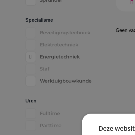
Sprundel
Specialisme
Geen va
Beveiligingstechniek
Elektrotechniek
Energietechniek
Staf
Werktuigbouwkunde
Uren
Fulltime
Parttime
Deze websit