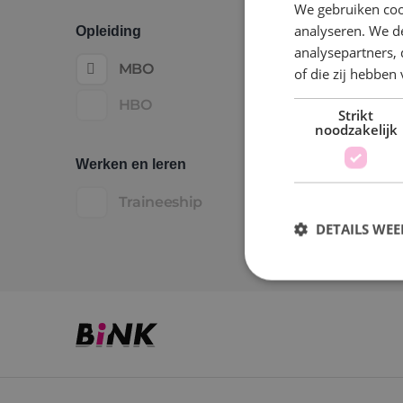
We gebruiken coo
analyseren. We de
Opleiding
analysepartners,
MBO
of die zij hebbe
HBO
Strikt
noodzakelijk
Werken en leren
Traineeship
DETAILS WE
S
Strikt noodzakelijke
accountbeheer. De we
Naam