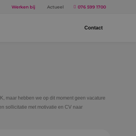
Werken bij
Actueel
076 599 1700
Contact
trotechniek
ktuigbouwkunde
iligingstechniek
gietechniek
 BINK, maar hebben we op dit moment geen vacature
n sollicitatie met motivatie en CV naar
ndel