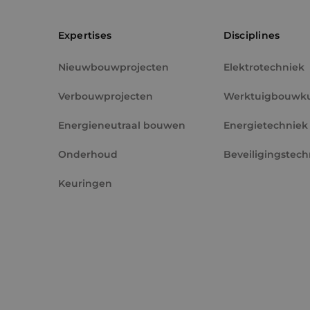
PHPSESSID
Expertises
Disciplines
Nieuwbouwprojecten
Elektrotechniek
Verbouwprojecten
Werktuigbouwk
VISITOR_PRIVACY_
Energieneutraal bouwen
Energietechniek
Onderhoud
Beveiligingstech
Keuringen
__cf_bm
CookieScriptConse