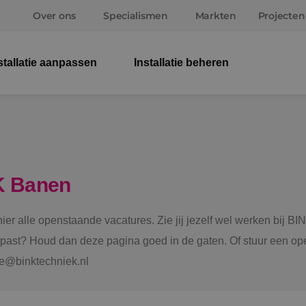
Over ons
Specialismen
Markten
Projecten
stallatie aanpassen
Installatie beheren
Elek
Wer
Beve
K Banen
Ener
 hier alle openstaande vacatures. Zie jij jezelf wel werken bij
Staf
e past? Houd dan deze pagina goed in de gaten. Of stuur een ope
tie@binktechniek.nl
Spru