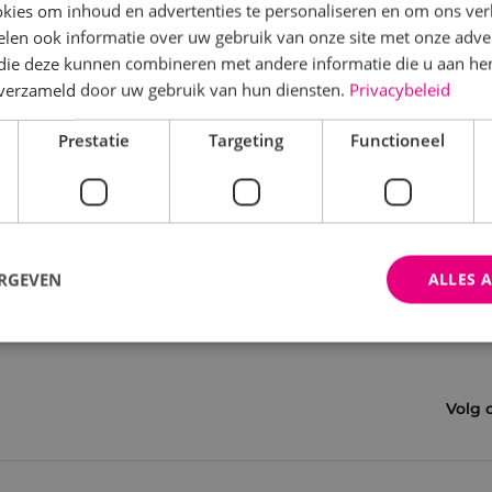
kies om inhoud en advertenties te personaliseren en om ons ver
len ook informatie over uw gebruik van onze site met onze adver
 die deze kunnen combineren met andere informatie die u aan hen
n verzameld door uw gebruik van hun diensten.
Privacybeleid
Prestatie
Targeting
Functioneel
ERGEVEN
ALLES 
trikt noodzakelijk
Prestatie
Targeting
Functioneel
Niet-geclassificee
Volg 
 cookies maken de kernfunctionaliteiten van de website mogelijk, zoals gebruikersaanm
bsite kan niet goed worden gebruikt zonder de strikt noodzakelijke cookies.
Aanbieder
/
Domein
Vervaldatum
Omschrijving