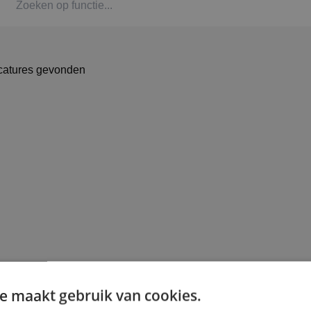
Kaat
Alph
catures gevonden
Stag
Bbl-t
Omsc
BINK
e maakt gebruik van cookies.
Arbe