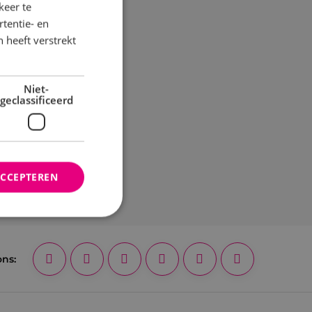
keer te
tentie- en
 heeft verstrekt
Niet-
geclassificeerd
ACCEPTEREN
rd
ons:
elding en