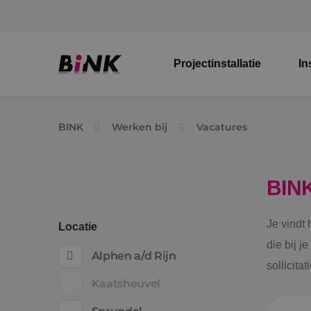
Projectinstallatie
In
BINK
Werken bij
Vacatures
BIN
Je vindt
Locatie
die bij j
Alphen a/d Rijn
sollicita
Kaatsheuvel