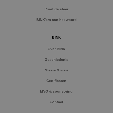
Strikt noodzakelijke cookies maken de
Proef de sfeer
kernfunctionaliteiten van de website mogelijk, zoals
gebruikersaanmelding en accountbeheer. De
BINK'ers aan het woord
website kan niet goed worden gebruikt zonder de
strikt noodzakelijke cookies.
Naam
Aanbieder
/
Domein
Vervaldat
BINK
PHPSESSID
Sessie
PHP.net
www.binktechniek.nl
Over BINK
Geschiedenis
Missie & visie
Certificaten
MVO & sponsoring
Contact