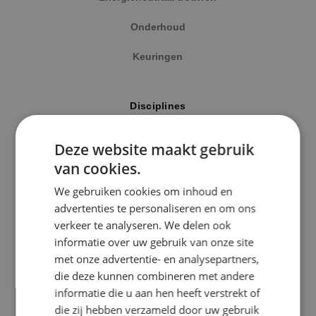
Onderhoud
Keuringen
Locatie
Disciplines
Alphen a/d Rijn
Elektrotechniek
Deze website maakt gebruik
Kaatsheuvel
van cookies.
Werktuigbouwkunde
Sprundel
We gebruiken cookies om inhoud en
Energietechniek
advertenties te personaliseren en om ons
Specialisme
verkeer te analyseren. We delen ook
Beveiligingstechniek
informatie over uw gebruik van onze site
Beveiligingstechniek
met onze advertentie- en analysepartners,
Elektrotechniek
die deze kunnen combineren met andere
Uitgelicht
informatie die u aan hen heeft verstrekt of
Energietechniek
die zij hebben verzameld door uw gebruik
Klimaatinstallaties