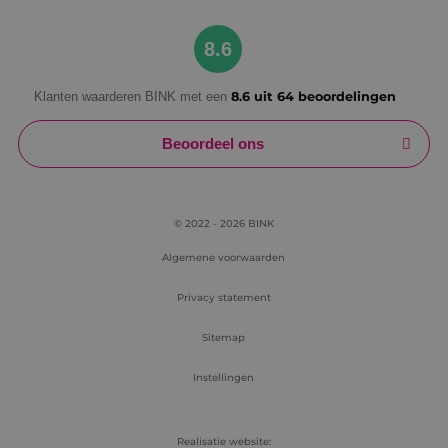
Google Privacy Policy
8.6
Klanten waarderen BINK met een
8.6 uit 64 beoordelingen
VISITOR_PRIVACY_METADATA
5 maanden
YouTube
weken
.youtube.com
Beoordeel ons
© 2022 - 2026 BINK
Algemene voorwaarden
Privacy statement
Sitemap
Instellingen
Realisatie website: