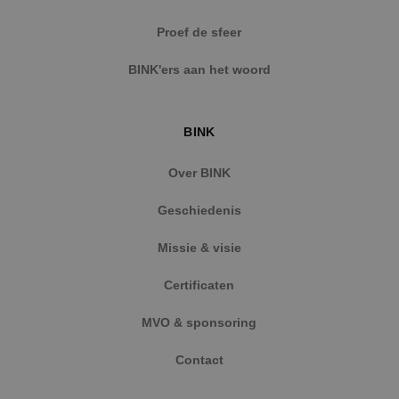
Strikt noodzakelijke cookies maken de
Proef de sfeer
kernfunctionaliteiten van de website mogelijk, zoals
gebruikersaanmelding en accountbeheer. De
BINK'ers aan het woord
website kan niet goed worden gebruikt zonder de
strikt noodzakelijke cookies.
Naam
Aanbieder
/
Domein
Vervaldat
BINK
PHPSESSID
Sessie
PHP.net
www.binktechniek.nl
Over BINK
Geschiedenis
Missie & visie
Certificaten
MVO & sponsoring
Contact