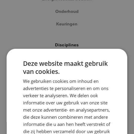
Onderhoud
Keuringen
Locatie
Disciplines
Alphen a/d Rijn
Elektrotechniek
Deze website maakt gebruik
Kaatsheuvel
van cookies.
Werktuigbouwkunde
Sprundel
We gebruiken cookies om inhoud en
Energietechniek
advertenties te personaliseren en om ons
Specialisme
verkeer te analyseren. We delen ook
Beveiligingstechniek
informatie over uw gebruik van onze site
Beveiligingstechniek
met onze advertentie- en analysepartners,
Elektrotechniek
die deze kunnen combineren met andere
Uitgelicht
informatie die u aan hen heeft verstrekt of
Energietechniek
die zij hebben verzameld door uw gebruik
Klimaatinstallaties