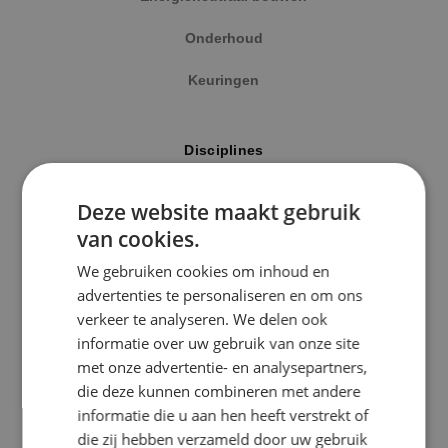
Onderhoud
Keuringen
Locatie
Disciplines
Alphen a/d Rijn
Elektrotechniek
Deze website maakt gebruik
Kaatsheuvel
van cookies.
Werktuigbouwkunde
Sprundel
We gebruiken cookies om inhoud en
Energietechniek
advertenties te personaliseren en om ons
Specialisme
verkeer te analyseren. We delen ook
Beveiligingstechniek
informatie over uw gebruik van onze site
Beveiligingstechniek
met onze advertentie- en analysepartners,
Elektrotechniek
die deze kunnen combineren met andere
Uitgelicht
informatie die u aan hen heeft verstrekt of
Energietechniek
die zij hebben verzameld door uw gebruik
Klimaatinstallaties