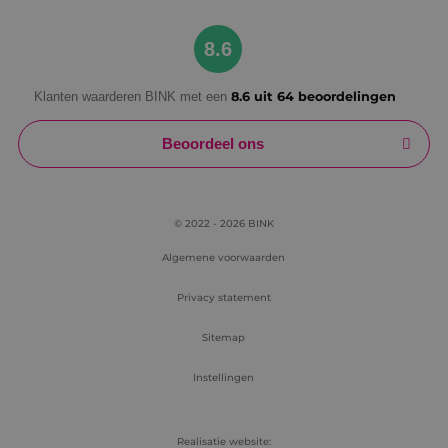
Google Privacy Policy
8.6
Klanten waarderen BINK met een
8.6 uit 64 beoordelingen
VISITOR_PRIVACY_METADATA
5 maanden
YouTube
weken
.youtube.com
Beoordeel ons
© 2022 - 2026 BINK
Algemene voorwaarden
Privacy statement
Sitemap
Instellingen
Realisatie website: