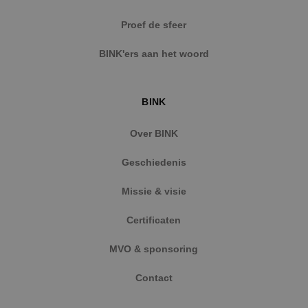
Strikt noodzakelijke cookies maken de
Proef de sfeer
kernfunctionaliteiten van de website mogelijk, zoals
gebruikersaanmelding en accountbeheer. De
BINK'ers aan het woord
website kan niet goed worden gebruikt zonder de
strikt noodzakelijke cookies.
Naam
Aanbieder
/
Domein
Vervaldat
BINK
PHPSESSID
Sessie
PHP.net
www.binktechniek.nl
Over BINK
Geschiedenis
Missie & visie
Certificaten
MVO & sponsoring
Contact