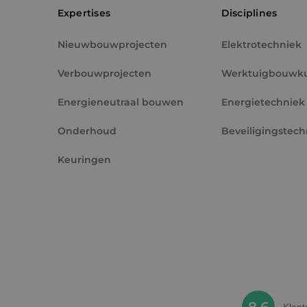
Expertises
Disciplines
_fbp
Nieuwbouwprojecten
Elektrotechniek
Verbouwprojecten
Werktuigbouwk
Energieneutraal bouwen
Energietechniek
Onderhoud
Beveiligingstech
Keuringen