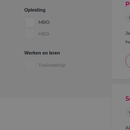
P
Opleiding
MBO
J
HBO
h
v
Werken en leren
Traineeship
S
Al