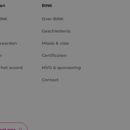
aan
BINK
tieproducten te
erteerders
BINK
Over BINK
Geschiedenis
waarden
Missie & visie
r
Certificaten
 het woord
MVO & sponsoring
Contact
el ons