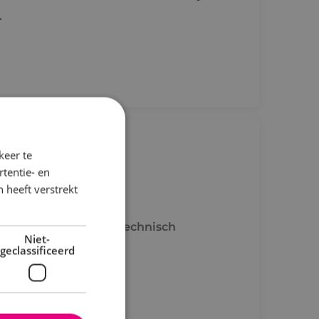
.
igbouwkunde
keer te
tentie- en
 heeft verstrekt
/d Rijn
rd onze commercieel technisch
Niet-
ssingen!
geclassificeerd