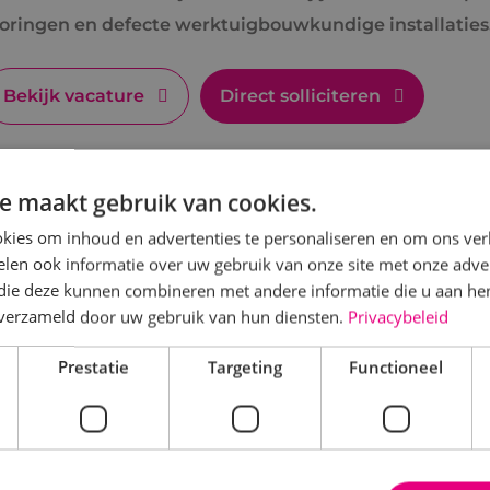
toringen en defecte werktuigbouwkundige installaties
Bekijk vacature
Direct solliciteren
e maakt gebruik van cookies.
ommercieel technisch adviseur werktu
kies om inhoud en advertenties te personaliseren en om ons ver
len ook informatie over uw gebruik van onze site met onze adver
 die deze kunnen combineren met andere informatie die u aan hen
Werktuigbouwkunde
Fulltime
MBO
Alphen a
n verzameld door uw gebruik van hun diensten.
Privacybeleid
en jij commercieel sterk én technisch onderlegd? Wo
Prestatie
Targeting
Functioneel
dviseur en help klanten met slimme en duurzame oplo
Bekijk vacature
Direct solliciteren