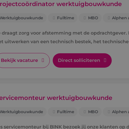
rojectcoördinator werktuigbouwkunde
Werktuigbouwkunde
Fulltime
MBO
Alphen a
e draagt zorg voor afstemming met de opdrachtgever. D
et uitwerken van een technisch bestek, het technisch
oor de uitvoering.
Bekijk vacature
Direct solliciteren
ervicemonteur werktuigbouwkunde
Werktuigbouwkunde
Fulltime
MBO
Alphen a
s servicemonteur bij BINK bezoek jij onze klanten op di