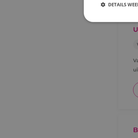
DETAILS WE
U
S
Strikt noodzakelijke
accountbeheer. De we
V
Naam
PHPSESSID
u
VISITOR_PRIVACY_
B