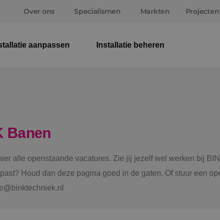
Over ons
Specialismen
Markten
Projecten
stallatie aanpassen
Installatie beheren
Elek
Wer
Beve
K Banen
Ener
 hier alle openstaande vacatures. Zie jij jezelf wel werken bij
Staf
e past? Houd dan deze pagina goed in de gaten. Of stuur een ope
tie@binktechniek.nl
Spru