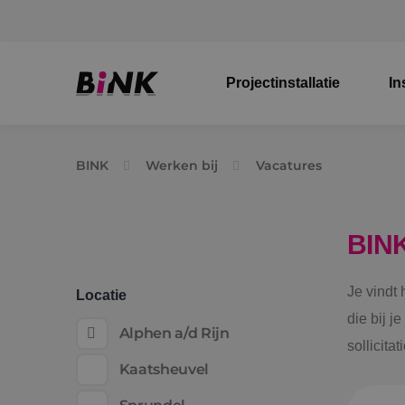
Projectinstallatie
In
BINK
Werken bij
Vacatures
BIN
Je vindt
Locatie
die bij j
Alphen a/d Rijn
sollicita
Kaatsheuvel