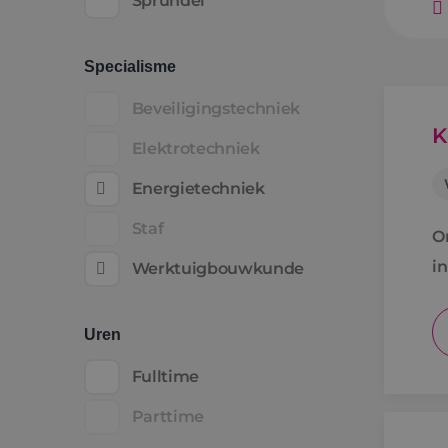
Sprundel
Specialisme
Beveiligingstechniek
K
Elektrotechniek
Energietechniek
Staf
O
i
Werktuigbouwkunde
Uren
Fulltime
Parttime