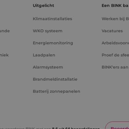
hij de genoemde website bezocht.
Uitgelicht
Een BINK b
2 maanden 4
Gebruikt door Facebook om een reeks adverten
Meta Platform
weken
leveren, zoals realtime bieden van externe adv
Inc.
.binktechniek.nl
Klimaatinstallaties
Werken bij 
unde
WKO systeem
Vacatures
Energiemonitoring
Arbeidsvoor
niek
Laadpalen
Proef de sfee
Alarmsysteem
BINK'ers aan
Brandmeldinstallatie
Batterij zonnepanelen
Beoorde