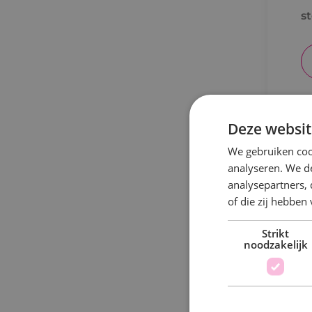
s
Deze websit
C
We gebruiken coo
analyseren. We de
analysepartners,
of die zij hebbe
B
Strikt
a
noodzakelijk