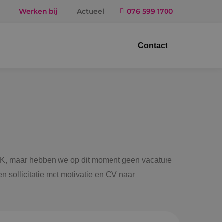
Werken bij
Actueel
076 599 1700
Contact
trotechniek
ktuigbouwkunde
iligingstechniek
gietechniek
 BINK, maar hebben we op dit moment geen vacature
n sollicitatie met motivatie en CV naar
ndel