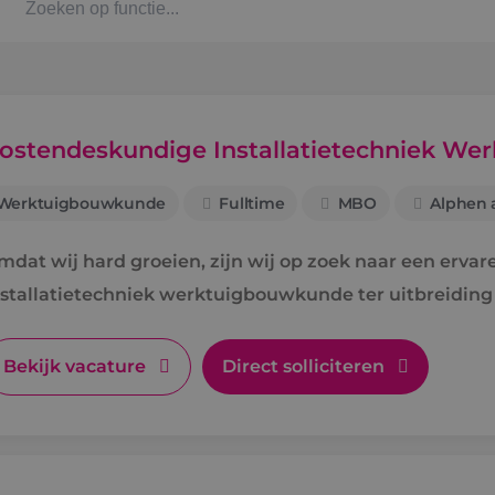
Kaat
Alph
ostendeskundige Installatietechniek W
Werktuigbouwkunde
Fulltime
MBO
Alphen a
Stag
mdat wij hard groeien, zijn wij op zoek naar een erva
Bbl-t
nstallatietechniek werktuigbouwkunde ter uitbreiding
Omsc
Bekijk vacature
Direct solliciteren
BINK
Arbe