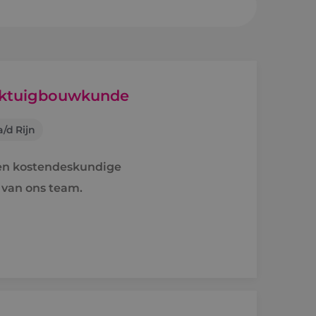
sheuvel
en a/d Rijn
erktuigbouwkunde
/d Rijn
e
ren kostendeskundige
raject
 van ons team.
holen naar techniek
'ers aan het woord
idsvoorwaarden