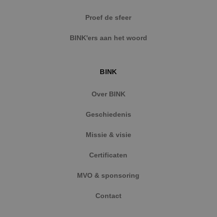
Strikt noodzakelijke cookies maken de
Proef de sfeer
kernfunctionaliteiten van de website mogelijk, zoals
gebruikersaanmelding en accountbeheer. De
BINK'ers aan het woord
website kan niet goed worden gebruikt zonder de
strikt noodzakelijke cookies.
Naam
Aanbieder
/
Domein
Vervaldat
BINK
PHPSESSID
Sessie
PHP.net
www.binktechniek.nl
Over BINK
Geschiedenis
Missie & visie
Certificaten
MVO & sponsoring
Contact