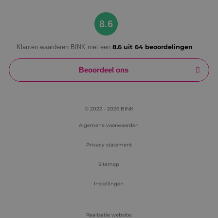
Google Privacy Policy
8.6
Klanten waarderen BINK met een
8.6 uit 64 beoordelingen
VISITOR_PRIVACY_METADATA
5 maanden
YouTube
weken
.youtube.com
Beoordeel ons
© 2022 - 2026 BINK
Algemene voorwaarden
Privacy statement
Sitemap
Instellingen
Realisatie website: