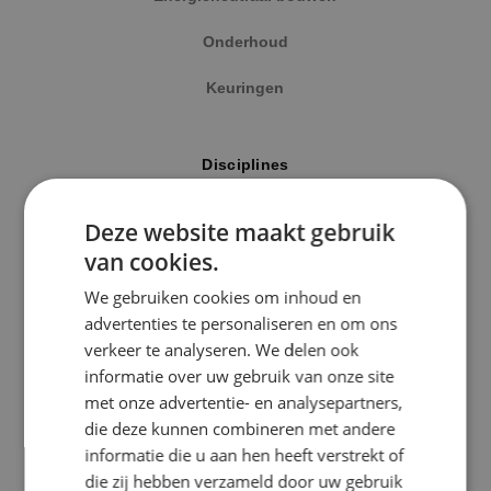
Onderhoud
Keuringen
Locatie
Disciplines
Alphen a/d Rijn
Elektrotechniek
Deze website maakt gebruik
Kaatsheuvel
van cookies.
Werktuigbouwkunde
Sprundel
We gebruiken cookies om inhoud en
Energietechniek
advertenties te personaliseren en om ons
Specialisme
verkeer te analyseren. We delen ook
Beveiligingstechniek
informatie over uw gebruik van onze site
Beveiligingstechniek
met onze advertentie- en analysepartners,
Elektrotechniek
die deze kunnen combineren met andere
Uitgelicht
informatie die u aan hen heeft verstrekt of
Energietechniek
die zij hebben verzameld door uw gebruik
Klimaatinstallaties