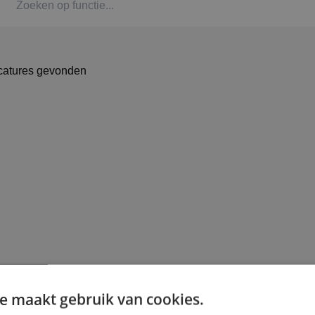
Kaat
Alph
catures gevonden
Stag
Bbl-t
Omsc
BINK
e maakt gebruik van cookies.
Arbe