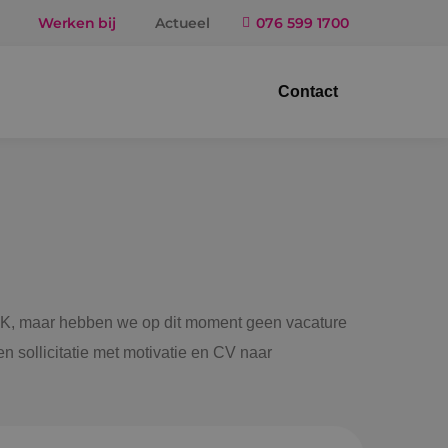
Werken bij
Actueel
076 599 1700
Contact
trotechniek
ktuigbouwkunde
iligingstechniek
gietechniek
 BINK, maar hebben we op dit moment geen vacature
n sollicitatie met motivatie en CV naar
ndel