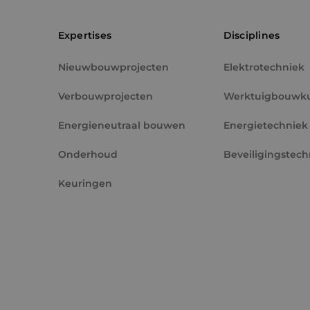
PHPSESSID
Expertises
Disciplines
Nieuwbouwprojecten
Elektrotechniek
Verbouwprojecten
Werktuigbouwk
VISITOR_PRIVACY_
Energieneutraal bouwen
Energietechniek
Onderhoud
Beveiligingstech
Keuringen
__cf_bm
CookieScriptConse