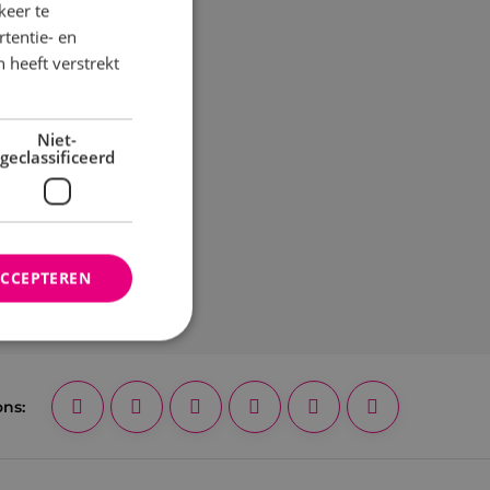
keer te
tentie- en
 heeft verstrekt
Niet-
geclassificeerd
ACCEPTEREN
rd
ons:
elding en