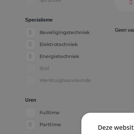
Sprundel
Specialisme
Geen va
Beveiligingstechniek
Elektrotechniek
Energietechniek
Staf
Werktuigbouwkunde
Uren
Fulltime
Parttime
Deze websit