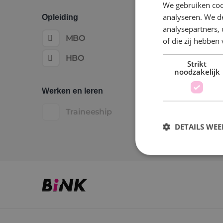
We gebruiken coo
analyseren. We de
Opleiding
analysepartners,
MBO
of die zij hebbe
HBO
Strikt
noodzakelijk
Werken en leren
Traineeship
DETAILS WE
S
Strikt noodzakelijke
accountbeheer. De we
Naam