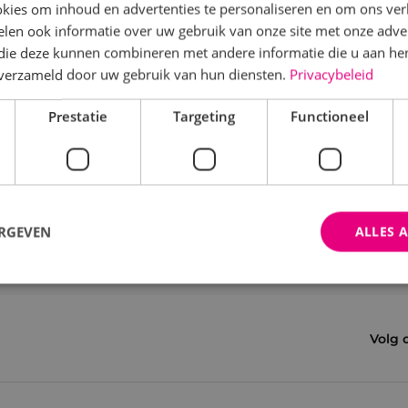
kies om inhoud en advertenties te personaliseren en om ons ver
len ook informatie over uw gebruik van onze site met onze adver
 die deze kunnen combineren met andere informatie die u aan hen
n verzameld door uw gebruik van hun diensten.
Privacybeleid
Prestatie
Targeting
Functioneel
ERGEVEN
ALLES 
trikt noodzakelijk
Prestatie
Targeting
Functioneel
Niet-geclassificee
Volg 
 cookies maken de kernfunctionaliteiten van de website mogelijk, zoals gebruikersaanm
bsite kan niet goed worden gebruikt zonder de strikt noodzakelijke cookies.
Aanbieder
/
Domein
Vervaldatum
Omschrijving