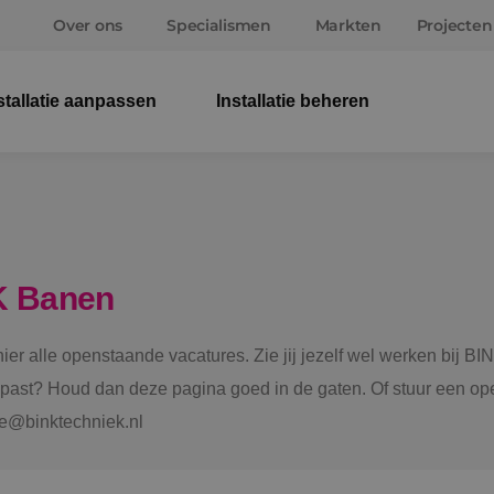
Over ons
Specialismen
Markten
Projecten
stallatie aanpassen
Installatie beheren
Elek
Wer
Beve
K Banen
Ener
 hier alle openstaande vacatures. Zie jij jezelf wel werken bij
Staf
e past? Houd dan deze pagina goed in de gaten. Of stuur een ope
tie@binktechniek.nl
Spru