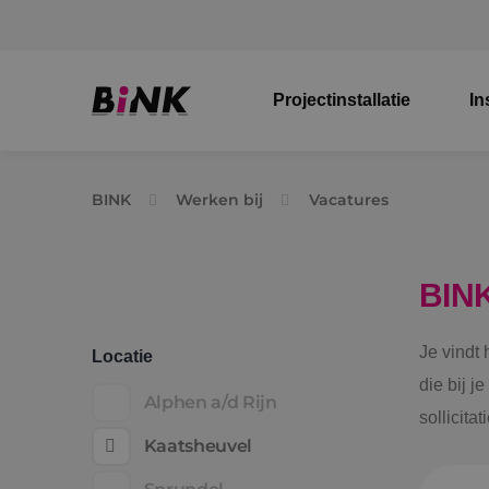
Projectinstallatie
In
BINK
Werken bij
Vacatures
BIN
Je vindt
Locatie
die bij j
Alphen a/d Rijn
sollicita
Kaatsheuvel