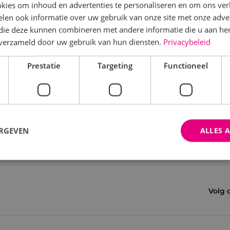
kies om inhoud en advertenties te personaliseren en om ons ver
len ook informatie over uw gebruik van onze site met onze adver
 die deze kunnen combineren met andere informatie die u aan hen
n verzameld door uw gebruik van hun diensten.
Privacybeleid
Prestatie
Targeting
Functioneel
ERGEVEN
ALLES 
trikt noodzakelijk
Prestatie
Targeting
Functioneel
Niet-geclassificee
Volg 
 cookies maken de kernfunctionaliteiten van de website mogelijk, zoals gebruikersaanm
bsite kan niet goed worden gebruikt zonder de strikt noodzakelijke cookies.
Aanbieder
/
Domein
Vervaldatum
Omschrijving