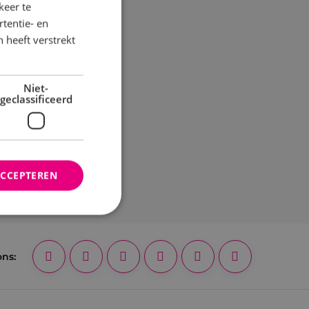
keer te
tentie- en
 heeft verstrekt
Niet-
geclassificeerd
ACCEPTEREN
rd
ons:
elding en