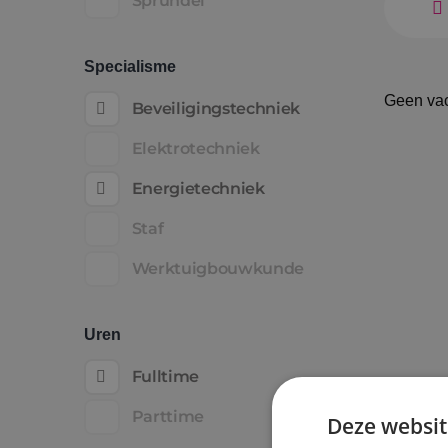
Sprundel
Specialisme
Geen va
Beveiligingstechniek
Elektrotechniek
Energietechniek
Staf
Werktuigbouwkunde
Uren
Fulltime
Parttime
Deze websit