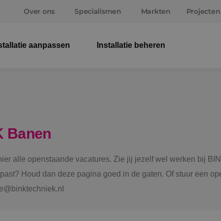
Over ons
Specialismen
Markten
Projecten
stallatie aanpassen
Installatie beheren
Elek
Wer
Beve
K Banen
Ener
 hier alle openstaande vacatures. Zie jij jezelf wel werken bij
Staf
e past? Houd dan deze pagina goed in de gaten. Of stuur een ope
tie@binktechniek.nl
Spru