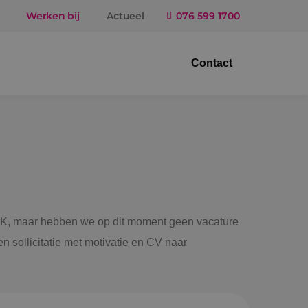
Werken bij
Actueel
076 599 1700
Contact
trotechniek
ktuigbouwkunde
iligingstechniek
gietechniek
 BINK, maar hebben we op dit moment geen vacature
n sollicitatie met motivatie en CV naar
ndel