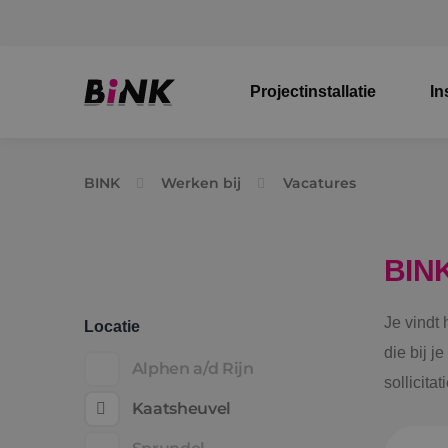
Projectinstallatie
In
BINK
Werken bij
Vacatures
BIN
Je vindt
Locatie
die bij j
Alphen a/d Rijn
sollicita
Kaatsheuvel