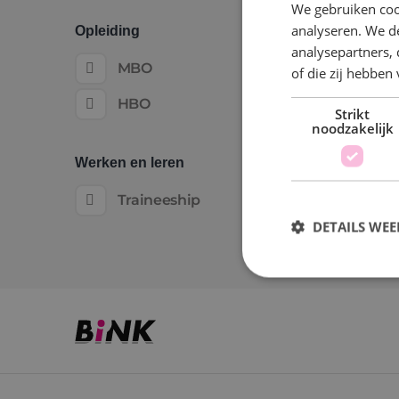
We gebruiken coo
analyseren. We de
Opleiding
analysepartners,
MBO
of die zij hebbe
HBO
Strikt
noodzakelijk
Werken en leren
Traineeship
DETAILS WE
S
Strikt noodzakelijke
accountbeheer. De we
Naam