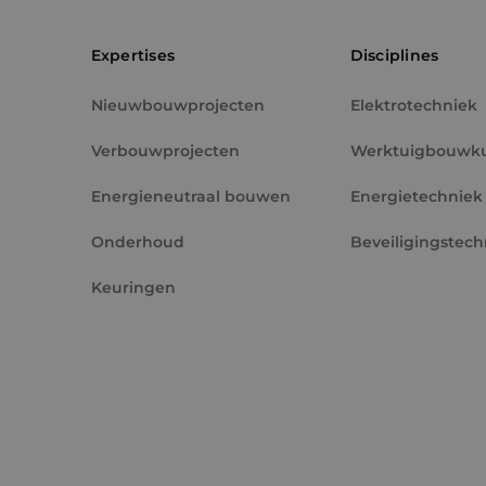
PHPSESSID
Expertises
Disciplines
Nieuwbouwprojecten
Elektrotechniek
Verbouwprojecten
Werktuigbouwk
VISITOR_PRIVACY_
Energieneutraal bouwen
Energietechniek
Onderhoud
Beveiligingstech
Keuringen
__cf_bm
CookieScriptConse