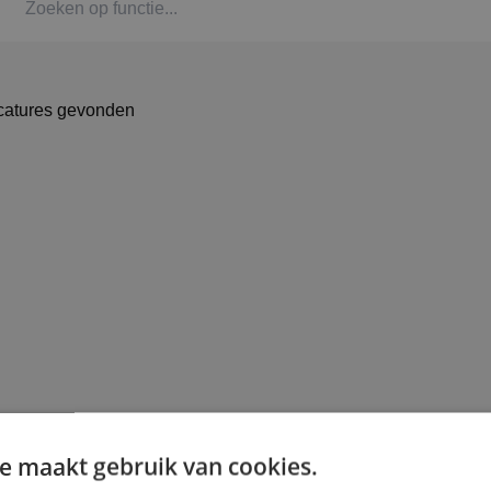
Kaat
Alph
catures gevonden
Stag
Bbl-t
Omsc
BINK
e maakt gebruik van cookies.
Arbe