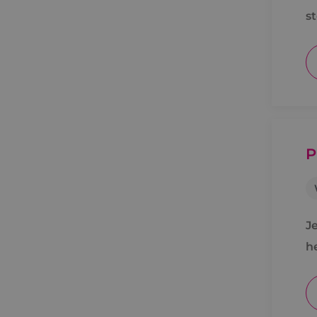
s
P
J
h
v