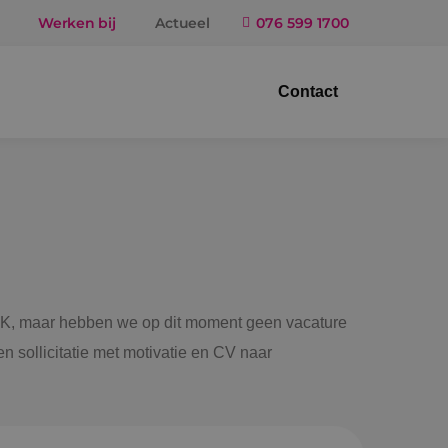
Werken bij
Actueel
076 599 1700
Contact
trotechniek
ktuigbouwkunde
iligingstechniek
gietechniek
 BINK, maar hebben we op dit moment geen vacature
n sollicitatie met motivatie en CV naar
ndel