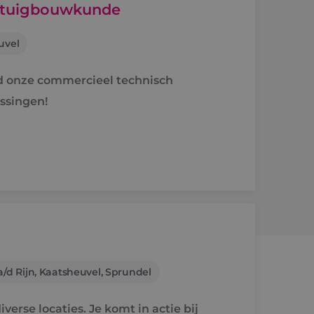
rktuigbouwkunde
uvel
rd onze commercieel technisch
ssingen!
/d Rijn, Kaatsheuvel, Sprundel
verse locaties. Je komt in actie bij