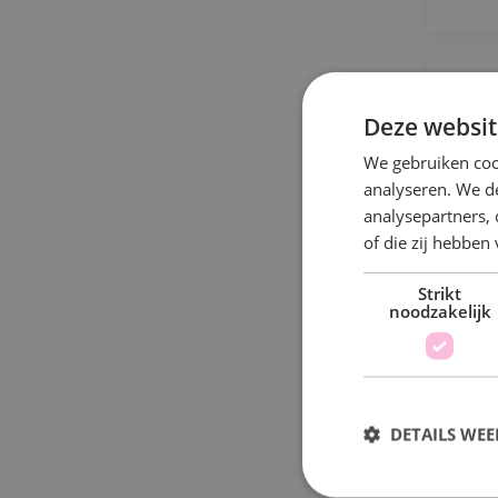
U
Deze websit
We gebruiken coo
analyseren. We de
analysepartners,
B
of die zij hebbe
s
Strikt
noodzakelijk
DETAILS WE
S