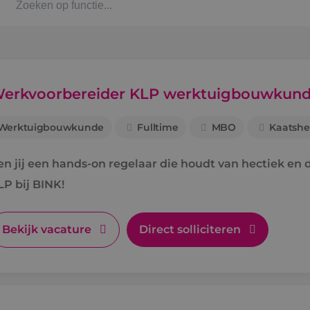
Kaat
Alph
erkvoorbereider KLP werktuigbouwkun
Werktuigbouwkunde
Fulltime
MBO
Kaatshe
Stag
en jij een hands-on regelaar die houdt van hectiek e
Bbl-t
LP bij BINK!
Omsc
Bekijk vacature
Direct solliciteren
BINK
Arbe