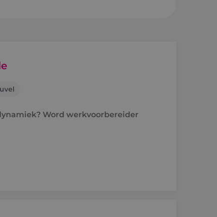
sheuvel
en a/d Rijn
de
uvel
e
n dynamiek? Word werkvoorbereider
raject
holen naar techniek
'ers aan het woord
idsvoorwaarden