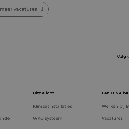
 meer vacatures
Volg 
Uitgelicht
Een BINK b
Klimaatinstallaties
Werken bij 
unde
WKO systeem
Vacatures