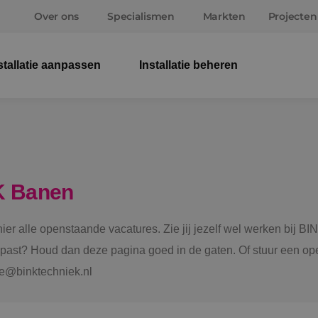
Over ons
Specialismen
Markten
Projecten
stallatie aanpassen
Installatie beheren
Elek
Wer
Beve
K Banen
Ener
 hier alle openstaande vacatures. Zie jij jezelf wel werken bij
Staf
e past? Houd dan deze pagina goed in de gaten. Of stuur een ope
tie@binktechniek.nl
Spru