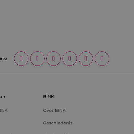
ons:
aan
BINK
BINK
Over BINK
Geschiedenis