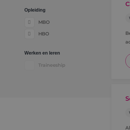
C
Opleiding
MBO
B
HBO
a
Werken en leren
Traineeship
S
Al