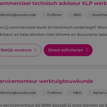
ommercieel technisch adviseur KLP we
Werktuigbouwkunde
Fulltime
HBO
Kaatshe
en jij commercieel sterk én technisch onderlegd? Wo
dviseur en help klanten met slimme en duurzame oplo
Bekijk vacature
Direct solliciteren
ervicemonteur werktuigbouwkunde
Werktuigbouwkunde
Fulltime
MBO
Alphen a
s servicemonteur bij BINK bezoek jij onze klanten op di