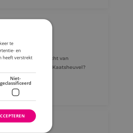
uvel
keer te
tentie- en
 heeft verstrekt
? Geloof je in de kracht van
van onze vestiging in Kaatsheuvel?
Niet-
geclassificeerd
ACCEPTEREN
sheuvel