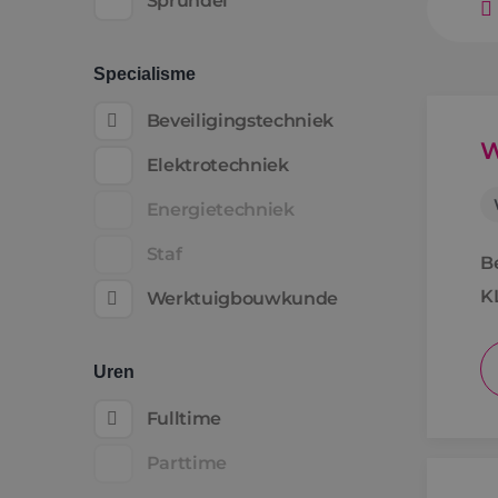
Sprundel
Specialisme
Beveiligingstechniek
W
Elektrotechniek
Energietechniek
Staf
B
K
Werktuigbouwkunde
Uren
Fulltime
Parttime