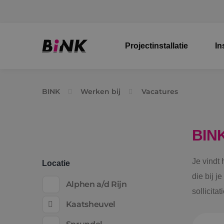
Projectinstallatie
In
BINK
Werken bij
Vacatures
BIN
Je vindt
Locatie
die bij j
Alphen a/d Rijn
sollicita
Kaatsheuvel