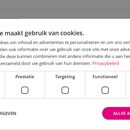
itvoerder Werktuigbouwkunde
e maakt gebruik van cookies.
Werktuigbouwkunde
Fulltime
MBO
Kaatshe
kies om inhoud en advertenties te personaliseren en om ons ver
len ook informatie over uw gebruik van onze site met onze adver
 die deze kunnen combineren met andere informatie die u aan hen
en je enthousiast, gedreven en heb je stevige schouders
n verzameld door uw gebruik van hun diensten.
Privacybeleid
amenwerking en wil je bijdragen aan de verdere groei 
Prestatie
Targeting
Functioneel
Bekijk vacature
Direct solliciteren
ERGEVEN
ALLES 
ervicemonteur werktuigbouwkunde Kaat