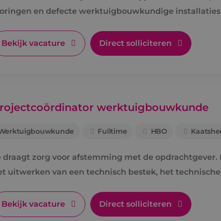
toringen en defecte werktuigbouwkundige installaties
Bekijk vacature
Direct solliciteren
rojectcoördinator werktuigbouwkunde
Werktuigbouwkunde
Fulltime
HBO
Kaatshe
e draagt zorg voor afstemming met de opdrachtgever. D
et uitwerken van een technisch bestek, het technisch
oor de uitvoering.
Bekijk vacature
Direct solliciteren