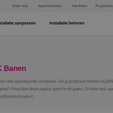
Over ons
Specialismen
Markten
Projecten
stallatie aanpassen
Installatie beheren
Elek
Wer
Beve
K Banen
Ener
 hier alle openstaande vacatures. Zie jij jezelf wel werken bij
Staf
e past? Houd dan deze pagina goed in de gaten. Of stuur een ope
tie@binktechniek.nl
Spru