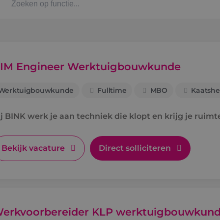
Kaat
Alph
IM Engineer Werktuigbouwkunde
Werktuigbouwkunde
Fulltime
MBO
Kaatshe
Stag
j BINK werk je aan techniek die klopt en krijg je ruimt
Bbl-t
Omsc
Bekijk vacature
Direct solliciteren
BINK
erkvoorbereider KLP werktuigbouwkun
Arbe