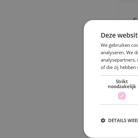
S
Deze websit
We gebruiken coo
Al
analyseren. We de
analysepartners,
s
of die zij hebbe
Strikt
noodzakelijk
P
DETAILS WE