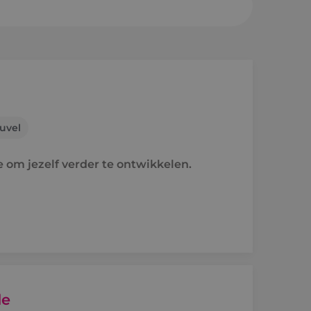
sheuvel
en a/d Rijn
uvel
e
e om jezelf verder te ontwikkelen.
raject
holen naar techniek
'ers aan het woord
de
idsvoorwaarden