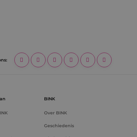
ons:
aan
BINK
BINK
Over BINK
Geschiedenis