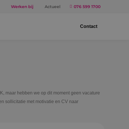
Werken bij
Actueel
076 599 1700
Contact
trotechniek
ktuigbouwkunde
iligingstechniek
gietechniek
 BINK, maar hebben we op dit moment geen vacature
n sollicitatie met motivatie en CV naar
ndel