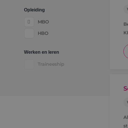
Opleiding
MBO
B
K
HBO
Werken en leren
Traineeship
S
Al
s