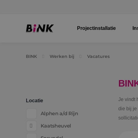
Projectinstallatie
In
BINK
Werken bij
Vacatures
BIN
Je vindt
Locatie
die bij j
Alphen a/d Rijn
sollicita
Kaatsheuvel