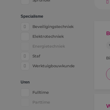
Sprundel
Specialisme
Beveiligingstechniek
B
Elektrotechniek
Energietechniek
Staf
Bi
Werktuigbouwkunde
Uren
Fulltime
Parttime
W