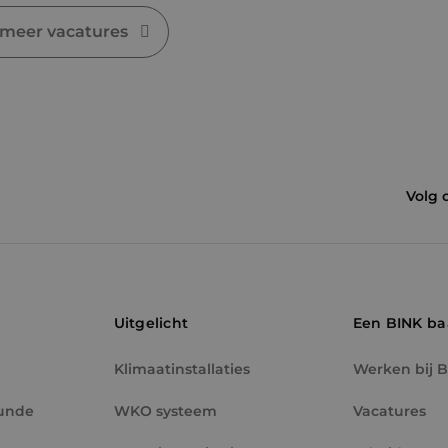
 meer vacatures
Volg 
Uitgelicht
Een BINK b
Klimaatinstallaties
Werken bij 
unde
WKO systeem
Vacatures