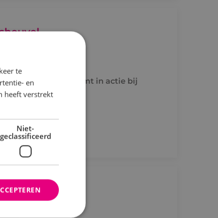
sheuvel
uvel
keer te
verse locaties. Je komt in actie bij
tentie- en
 heeft verstrekt
.
Niet-
geclassificeerd
ACCEPTEREN
uvel