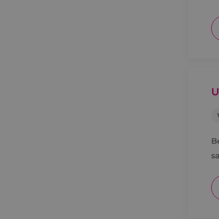
U
B
s