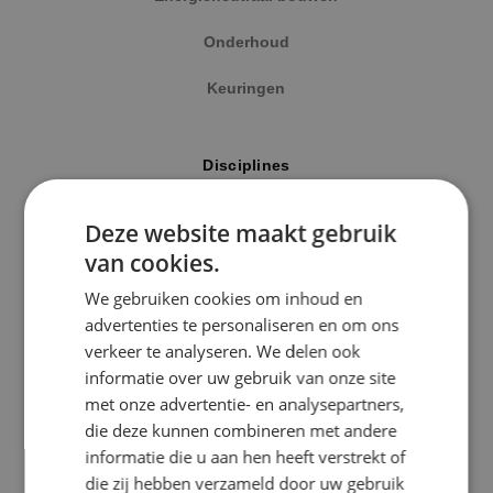
Onderhoud
Keuringen
Locatie
Disciplines
Alphen a/d Rijn
Elektrotechniek
Deze website maakt gebruik
Kaatsheuvel
van cookies.
Werktuigbouwkunde
Sprundel
We gebruiken cookies om inhoud en
Energietechniek
advertenties te personaliseren en om ons
Specialisme
verkeer te analyseren. We delen ook
Beveiligingstechniek
informatie over uw gebruik van onze site
Beveiligingstechniek
met onze advertentie- en analysepartners,
Elektrotechniek
die deze kunnen combineren met andere
Uitgelicht
informatie die u aan hen heeft verstrekt of
Energietechniek
die zij hebben verzameld door uw gebruik
Klimaatinstallaties