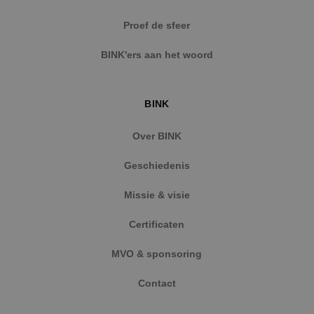
Strikt noodzakelijke cookies maken de
Proef de sfeer
kernfunctionaliteiten van de website mogelijk, zoals
gebruikersaanmelding en accountbeheer. De
BINK'ers aan het woord
website kan niet goed worden gebruikt zonder de
strikt noodzakelijke cookies.
Naam
Aanbieder
/
Domein
Vervaldat
BINK
PHPSESSID
Sessie
PHP.net
www.binktechniek.nl
Over BINK
Geschiedenis
Missie & visie
Certificaten
MVO & sponsoring
Contact