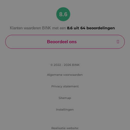
Google Privacy Policy
8.6
Klanten waarderen BINK met een
8.6 uit 64 beoordelingen
VISITOR_PRIVACY_METADATA
5 maanden
YouTube
weken
.youtube.com
Beoordeel ons
© 2022 - 2026 BINK
Algemene voorwaarden
Privacy statement
Sitemap
Instellingen
Realisatie website: