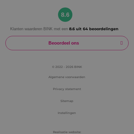
Google Privacy Policy
8.6
Klanten waarderen BINK met een
8.6 uit 64 beoordelingen
VISITOR_PRIVACY_METADATA
5 maanden
YouTube
weken
.youtube.com
Beoordeel ons
© 2022 - 2026 BINK
Algemene voorwaarden
Privacy statement
Sitemap
Instellingen
Realisatie website: