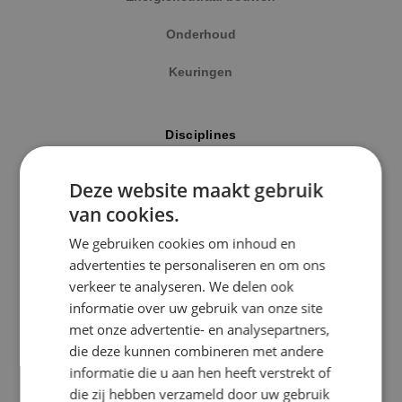
Onderhoud
Keuringen
Locatie
Disciplines
Alphen a/d Rijn
Elektrotechniek
Deze website maakt gebruik
Kaatsheuvel
van cookies.
Werktuigbouwkunde
Sprundel
We gebruiken cookies om inhoud en
Energietechniek
advertenties te personaliseren en om ons
Specialisme
verkeer te analyseren. We delen ook
Beveiligingstechniek
informatie over uw gebruik van onze site
Beveiligingstechniek
met onze advertentie- en analysepartners,
Elektrotechniek
die deze kunnen combineren met andere
Uitgelicht
informatie die u aan hen heeft verstrekt of
Energietechniek
die zij hebben verzameld door uw gebruik
Klimaatinstallaties