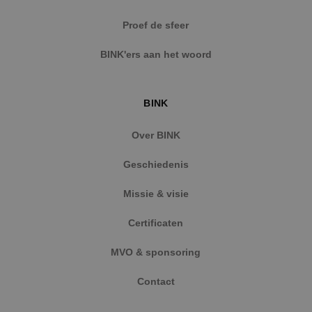
Strikt noodzakelijke cookies maken de
Proef de sfeer
kernfunctionaliteiten van de website mogelijk, zoals
gebruikersaanmelding en accountbeheer. De
BINK'ers aan het woord
website kan niet goed worden gebruikt zonder de
strikt noodzakelijke cookies.
Naam
Aanbieder
/
Domein
Vervaldat
BINK
PHPSESSID
Sessie
PHP.net
www.binktechniek.nl
Over BINK
Geschiedenis
Missie & visie
Certificaten
MVO & sponsoring
Contact