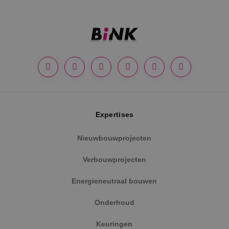
Google Privacy Policy
Expertises
Nieuwbouwprojecten
VISITOR_PRIVACY_METADATA
5 maanden
YouTube
weken
.youtube.com
Verbouwprojecten
Energieneutraal bouwen
Onderhoud
Keuringen