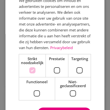
We gebruiken cookies om inhoud en
advertenties te personaliseren en om ons
Projectengineer werktuigbouwkunde
Specialisme
verkeer te analyseren. We delen ook
informatie over uw gebruik van onze site
Werktuigbouwkunde
Beveiligingstechniek
Fulltime
MBO
met onze advertentie- en analysepartners,
Kaatsheuvel
Elektrotechniek
die deze kunnen combineren met andere
informatie die u aan hen heeft verstrekt of
Energietechniek
Als projectengineer werktuigbouwkunde bedenk je
die zij hebben verzameld door uw gebruik
technische oplossingen voor de uitvoering van
Staf
van hun diensten.
Privacybeleid
projecten binnen de kaders van het voorontwerp en
Werktuigbouwkunde
Strikt
Prestatie
Targeting
begroting.
Bekijk vacature
noodzakelijk
Uren
Direct solliciteren
Fulltime
Functioneel
Niet-
geclassificeerd
Parttime
Calculator kortlopende
werktuigbouwkundige projecten
Opleiding