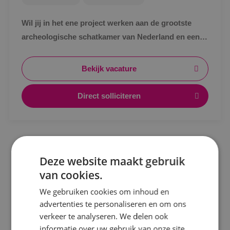
Wil jij in het ene project werken aan de grootste
archeologische schatkamer van Nederland en een
paar maanden later aan het duurzaamste
kantoorgebouw van Breda? Solliciteer dan snel!
Bekijk vacature
Direct solliciteren
Locatie
Alphen a/d Rijn
Deze website maakt gebruik
Kaatsheuvel
van cookies.
Sprundel
We gebruiken cookies om inhoud en
advertenties te personaliseren en om ons
Specialisme
verkeer te analyseren. We delen ook
informatie over uw gebruik van onze site