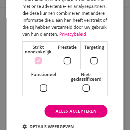
Beveiligingstechniek
met onze advertentie- en analysepartners,
Elektrotechniek
die deze kunnen combineren met andere
informatie die u aan hen heeft verstrekt of
Expertises
Energietechniek
die zij hebben verzameld door uw gebruik
Staf
van hun diensten.
Privacybeleid
Nieuwbouwprojecten
Werktuigbouwkunde
Verbouwprojecten
Strikt
Prestatie
Targeting
noodzakelijk
Energieneutraal bouwen
Uren
Onderhoud
Fulltime
Functioneel
Niet-
geclassificeerd
Keuringen
Parttime
Opleiding
Disciplines
ALLES ACCEPTEREN
MBO
Elektrotechniek
HBO
DETAILS WEERGEVEN
Werktuigbouwkunde