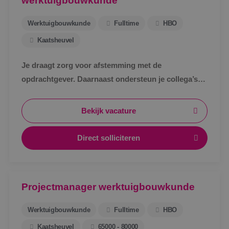
werktuigbouwkunde
Werktuigbouwkunde
Fulltime
HBO
Kaatsheuvel
Je draagt zorg voor afstemming met de
opdrachtgever. Daarnaast ondersteun je collega’s
bij het uitwerken van een technisch bestek, het
technische ontwerp en de werkvoorbereiding voor
Bekijk vacature
de uitvoering.
Direct solliciteren
Projectmanager werktuigbouwkunde
Werktuigbouwkunde
Fulltime
HBO
Kaatsheuvel
65000 - 80000