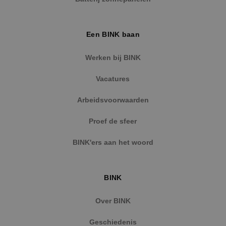
Een BINK baan
Google Privacy Policy
Werken bij BINK
Vacatures
Arbeidsvoorwaarden
VISITOR_PRIVACY_METADATA
5 maanden
YouTube
weken
.youtube.com
Proef de sfeer
BINK'ers aan het woord
BINK
Over BINK
Geschiedenis