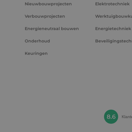
__cf_bm
Nieuwbouwprojecten
Elektrotechniek
Verbouwprojecten
Werktuigbouwk
CookieScriptConse
Energieneutraal bouwen
Energietechniek
Onderhoud
Beveiligingstech
Keuringen
Naam
Naam
__Secure-YNID
Naam
__Secure-ROLLOU
_ga
YSC
VISITOR_INFO1_LIV
_ga_Z37JF70XMS
_gcl_au
8.6
Klan