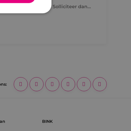
rgebouw van Breda? Solliciteer dan
rd
elding en
ties op basis van de
r voor algemene
m variabelen van
n. Het is normaal
nereerd nummer,
fiek zijn voor de
s het behouden van
ons:
bruiker tussen
de toestemming van
or hun interactie
streert gegevens over
 met betrekking tot
stellingen, zodat
teerd in
aan
BINK