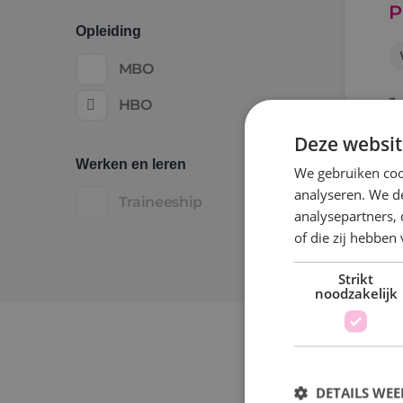
P
Opleiding
MBO
J
HBO
h
Deze websit
v
Werken en leren
We gebruiken coo
analyseren. We de
Traineeship
analysepartners,
of die zij hebbe
Strikt
noodzakelijk
P
DETAILS WE
W