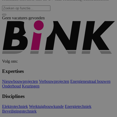
gebruikersaanmelding en accountbeheer. De
website kan niet goed worden gebruikt zonder de
strikt noodzakelijke cookies.
Geen vacatures gevonden
Naam
Aanbieder
/
Domein
Vervaldat
PHPSESSID
Sessie
PHP.net
www.binktechniek.nl
Volg ons:
Expertises
Nieuwbouwprojecten
Verbouwprojecten
Energieneutraal bouwen
Onderhoud
Keuringen
Disciplines
Google Privacy Policy
Elektrotechniek
Werktuigbouwkunde
Energietechniek
Beveiligingstechniek