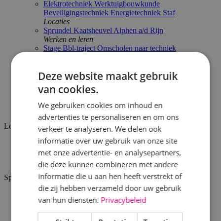
Elektrotechniek
Werktuigbouwkunde
Beveiligingstechniek
Energietechniek
Staf
Locaties
Sprundel
Kaatsheuvel
Alphen a/d Rijn
Werken en leren
Stage
Bbl-traject
Omscholen naar techniek
Proef de sfeer
BINK'ers aan het woord
Arbeidsvoorwaarden
Deze website maakt gebruik
Actueel
van cookies.
BINK
Werken bij
We gebruiken cookies om inhoud en
Vacatures
advertenties te personaliseren en om ons
Locatie
verkeer te analyseren. We delen ook
informatie over uw gebruik van onze site
Alphen a/d Rijn
met onze advertentie- en analysepartners,
Kaatsheuvel
Sprundel
die deze kunnen combineren met andere
informatie die u aan hen heeft verstrekt of
Specialisme
die zij hebben verzameld door uw gebruik
Beveiligingstechniek
van hun diensten.
Privacybeleid
Elektrotechniek
Energietechniek
Staf