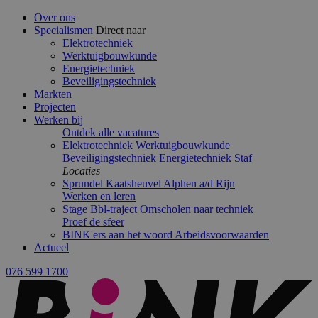
Over ons
Specialismen
Direct naar
Elektrotechniek
Werktuigbouwkunde
Energietechniek
Beveiligingstechniek
Markten
Projecten
Werken bij
Ontdek alle vacatures
Elektrotechniek
Werktuigbouwkunde
Beveiligingstechniek
Energietechniek
Staf
Locaties
Sprundel
Kaatsheuvel
Alphen a/d Rijn
Werken en leren
Stage
Bbl-traject
Omscholen naar techniek
Proef de sfeer
BINK'ers aan het woord
Arbeidsvoorwaarden
Actueel
076 599 1700