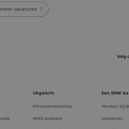
 meer vacatures
Volg 
Uitgelicht
Een BINK b
Klimaatinstallaties
Werken bij 
unde
WKO systeem
Vacatures