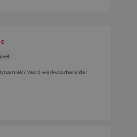
sheuvel
en a/d Rijn
de
uvel
e
n dynamiek? Word werkvoorbereider
raject
holen naar techniek
'ers aan het woord
idsvoorwaarden