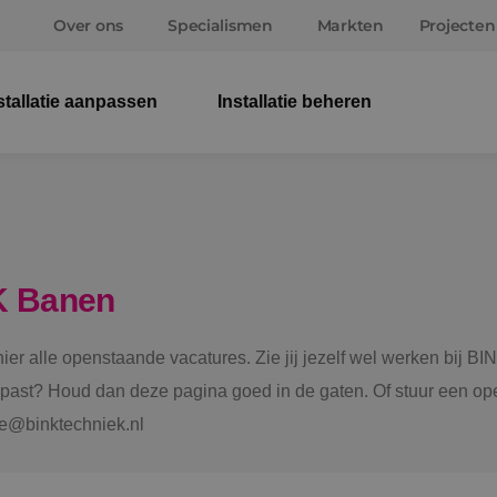
Over ons
Specialismen
Markten
Projecten
stallatie aanpassen
Installatie beheren
Elek
Wer
Beve
K Banen
Ener
 hier alle openstaande vacatures. Zie jij jezelf wel werken bij
Staf
e past? Houd dan deze pagina goed in de gaten. Of stuur een ope
tie@binktechniek.nl
Spru