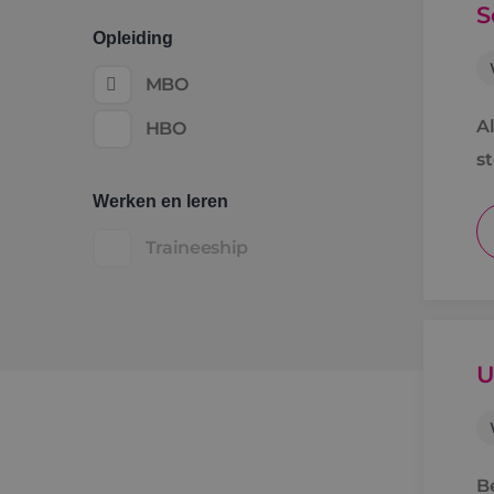
S
Opleiding
MBO
Al
HBO
s
Werken en leren
Traineeship
U
B