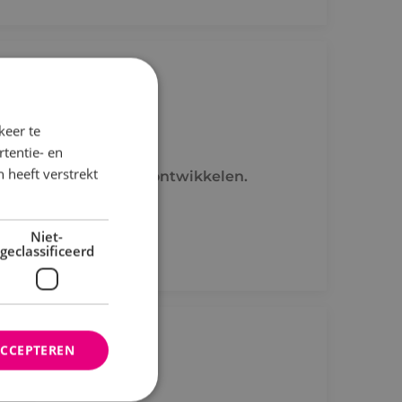
uvel
keer te
tentie- en
 heeft verstrekt
e om jezelf verder te ontwikkelen.
Niet-
geclassificeerd
ACCEPTEREN
uvel