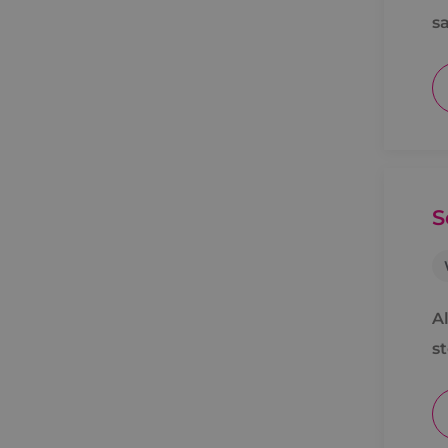
s
S
Al
s