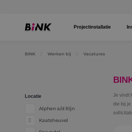
Projectinstallatie
In
BINK
Werken bij
Vacatures
BIN
Je vindt
Locatie
die bij j
Alphen a/d Rijn
sollicita
Kaatsheuvel