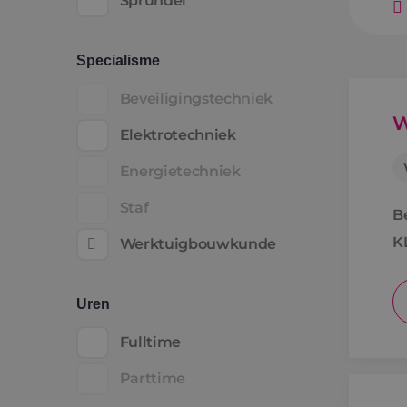
Sprundel
Specialisme
Beveiligingstechniek
W
Elektrotechniek
Energietechniek
Staf
B
K
Werktuigbouwkunde
Uren
Fulltime
Parttime