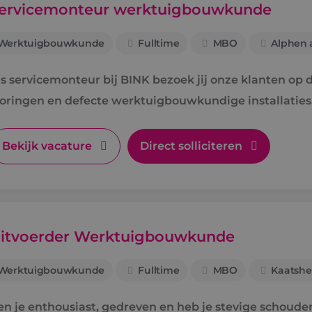
ervicemonteur werktuigbouwkunde
Werktuigbouwkunde
Fulltime
MBO
Alphen a
s servicemonteur bij BINK bezoek jij onze klanten op di
toringen en defecte werktuigbouwkundige installaties
Bekijk vacature
Direct solliciteren
itvoerder Werktuigbouwkunde
Werktuigbouwkunde
Fulltime
MBO
Kaatshe
en je enthousiast, gedreven en heb je stevige schouders