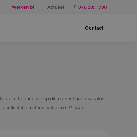
Werken bij
Actueel
076 599 1700
Contact
trotechniek
ktuigbouwkunde
iligingstechniek
gietechniek
 BINK, maar hebben we op dit moment geen vacature
n sollicitatie met motivatie en CV naar
ndel