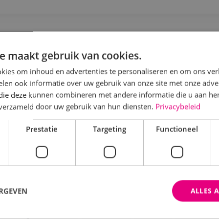
IM Engineer Werktuigbouwkunde
e maakt gebruik van cookies.
Werktuigbouwkunde
Fulltime
MBO
Kaatshe
kies om inhoud en advertenties te personaliseren en om ons ver
len ook informatie over uw gebruik van onze site met onze adver
 die deze kunnen combineren met andere informatie die u aan hen
j BINK werk je aan techniek die klopt en krijg je ruimt
n verzameld door uw gebruik van hun diensten.
Privacybeleid
Bekijk vacature
Direct solliciteren
Prestatie
Targeting
Functioneel
rojectleider KLP werktuigbouwkunde
ERGEVEN
ALLES 
Werktuigbouwkunde
Fulltime
MBO
Kaatshe