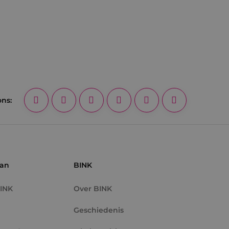
ons:
aan
BINK
BINK
Over BINK
Geschiedenis