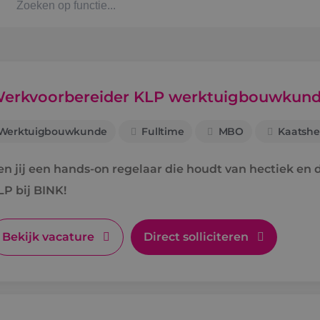
Kaat
Alph
erkvoorbereider KLP werktuigbouwkun
Werktuigbouwkunde
Fulltime
MBO
Kaatshe
Stag
en jij een hands-on regelaar die houdt van hectiek e
Bbl-t
LP bij BINK!
Omsc
Bekijk vacature
Direct solliciteren
BINK
Arbe