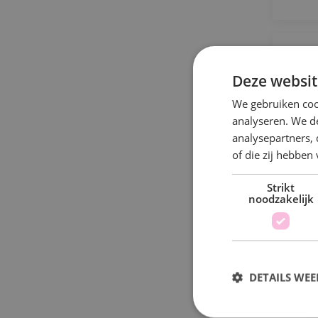
B
Deze websit
We gebruiken coo
analyseren. We de
analysepartners,
Bi
of die zij hebbe
Strikt
noodzakelijk
P
DETAILS WE