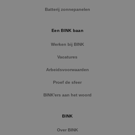
Naam
Aanbieder
/
Domein
Vervaldat
Batterij zonnepanelen
PHPSESSID
Sessie
PHP.net
www.binktechniek.nl
Een BINK baan
Werken bij BINK
Vacatures
Arbeidsvoorwaarden
Proef de sfeer
BINK'ers aan het woord
Google Privacy Policy
BINK
Over BINK