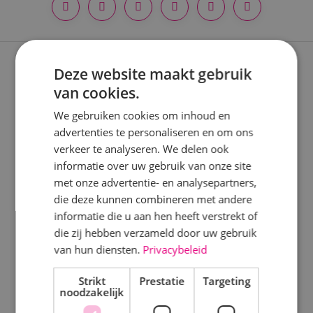
Locatie
Alphen a/d Rijn
Deze website maakt gebruik
Expertises
Kaatsheuvel
van cookies.
Sprundel
Nieuwbouwprojecten
We gebruiken cookies om inhoud en
advertenties te personaliseren en om ons
Verbouwprojecten
Specialisme
verkeer te analyseren. We delen ook
Energieneutraal bouwen
informatie over uw gebruik van onze site
Beveiligingstechniek
met onze advertentie- en analysepartners,
Onderhoud
Elektrotechniek
die deze kunnen combineren met andere
informatie die u aan hen heeft verstrekt of
Energietechniek
Keuringen
die zij hebben verzameld door uw gebruik
Staf
van hun diensten.
Privacybeleid
Disciplines
Werktuigbouwkunde
Strikt
Prestatie
Targeting
noodzakelijk
Elektrotechniek