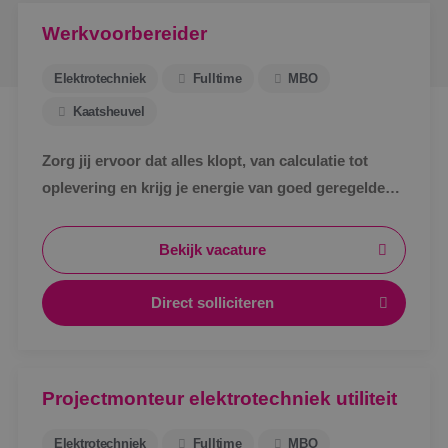
Werkvoorbereider
Elektrotechniek
Fulltime
MBO
Kaatsheuvel
Zorg jij ervoor dat alles klopt, van calculatie tot
oplevering en krijg je energie van goed geregelde
projecten? Dan is dit jouw kans om aan de slag te
gaan als Werkvoorbereider E bij BINK !
Bekijk vacature
Direct solliciteren
Projectmonteur elektrotechniek utiliteit
Elektrotechniek
Fulltime
MBO