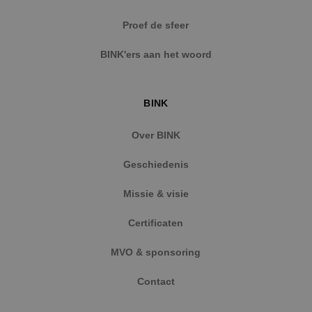
Strikt noodzakelijke cookies maken de
Proef de sfeer
kernfunctionaliteiten van de website mogelijk, zoals
gebruikersaanmelding en accountbeheer. De
BINK'ers aan het woord
website kan niet goed worden gebruikt zonder de
strikt noodzakelijke cookies.
Naam
Aanbieder
/
Domein
Vervaldat
BINK
PHPSESSID
Sessie
PHP.net
www.binktechniek.nl
Over BINK
Geschiedenis
Missie & visie
Certificaten
MVO & sponsoring
Contact