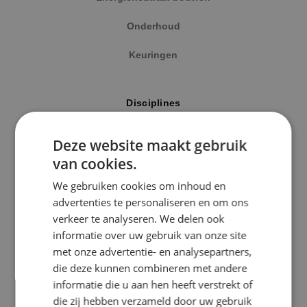
Onderhoud
Keuringen
Locatie
Disciplines
Alphen a/d Rijn
Elektrotechniek
Deze website maakt gebruik
Kaatsheuvel
van cookies.
Werktuigbouwkunde
Sprundel
We gebruiken cookies om inhoud en
Energietechniek
advertenties te personaliseren en om ons
Specialisme
verkeer te analyseren. We delen ook
Beveiligingstechniek
informatie over uw gebruik van onze site
Beveiligingstechniek
met onze advertentie- en analysepartners,
Elektrotechniek
die deze kunnen combineren met andere
Uitgelicht
informatie die u aan hen heeft verstrekt of
Energietechniek
die zij hebben verzameld door uw gebruik
Klimaatinstallaties