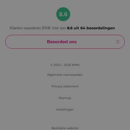
Google Privacy Policy
8.6
Klanten waarderen BINK met een
8.6 uit 64 beoordelingen
VISITOR_PRIVACY_METADATA
5 maanden
YouTube
weken
.youtube.com
Beoordeel ons
© 2022 - 2026 BINK
Algemene voorwaarden
Privacy statement
Sitemap
Instellingen
Realisatie website: