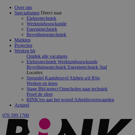
Over ons
Specialismen
Direct naar
Elektrotechniek
Werktuigbouwkunde
Energietechniek
Beveiligingstechniek
Markten
Projecten
Werken bij
Ontdek alle vacatures
Elektrotechniek
Werktuigbouwkunde
Beveiligingstechniek
Energietechniek
Staf
Locaties
Sprundel
Kaatsheuvel
Alphen a/d Rijn
Werken en leren
Stage
Bbl-traject
Omscholen naar techniek
Proef de sfeer
BINK'ers aan het woord
Arbeidsvoorwaarden
Actueel
076 599 1700