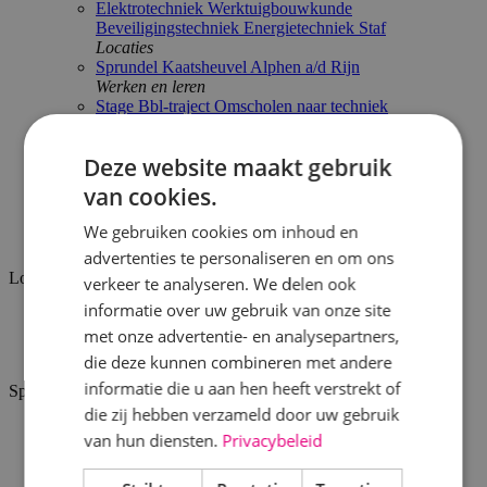
Elektrotechniek
Werktuigbouwkunde
Beveiligingstechniek
Energietechniek
Staf
Locaties
Sprundel
Kaatsheuvel
Alphen a/d Rijn
Werken en leren
Stage
Bbl-traject
Omscholen naar techniek
Proef de sfeer
BINK'ers aan het woord
Arbeidsvoorwaarden
Deze website maakt gebruik
Actueel
van cookies.
BINK
Werken bij
We gebruiken cookies om inhoud en
Vacatures
advertenties te personaliseren en om ons
Locatie
verkeer te analyseren. We delen ook
informatie over uw gebruik van onze site
Alphen a/d Rijn
met onze advertentie- en analysepartners,
Kaatsheuvel
Sprundel
die deze kunnen combineren met andere
informatie die u aan hen heeft verstrekt of
Specialisme
die zij hebben verzameld door uw gebruik
Beveiligingstechniek
van hun diensten.
Privacybeleid
Elektrotechniek
Energietechniek
Staf