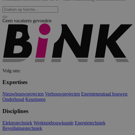
gebruikersaanmelding en accountbeheer. De
website kan niet goed worden gebruikt zonder de
strikt noodzakelijke cookies.
Geen vacatures gevonden
Naam
Aanbieder
/
Domein
Vervaldat
PHPSESSID
Sessie
PHP.net
www.binktechniek.nl
Volg ons:
Expertises
Nieuwbouwprojecten
Verbouwprojecten
Energieneutraal bouwen
Onderhoud
Keuringen
Disciplines
Google Privacy Policy
Elektrotechniek
Werktuigbouwkunde
Energietechniek
Beveiligingstechniek