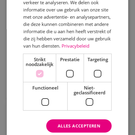
Projectmonteur werktuigbouwkunde
verkeer te analyseren. We delen ook
informatie over uw gebruik van onze site
Beveiligingstechniek
Werktuigbouwkunde
met onze advertentie- en analysepartners,
Fulltime
MBO
Elektrotechniek
die deze kunnen combineren met andere
Sprundel
informatie die u aan hen heeft verstrekt of
Energietechniek
die zij hebben verzameld door uw gebruik
Wij zoeken gemotiveerde projectmonteurs. Je hebt
Staf
van hun diensten.
Privacybeleid
oog voor detail en streeft naar de hoogste kwaliteit.
Werktuigbouwkunde
Strikt
Prestatie
Targeting
noodzakelijk
Bekijk vacature
Uren
Direct solliciteren
Fulltime
Functioneel
Niet-
geclassificeerd
Parttime
Traineeship elektrotechniek
Opleiding
ALLES ACCEPTEREN
Elektrotechniek
MBO
Sprundel
MBO