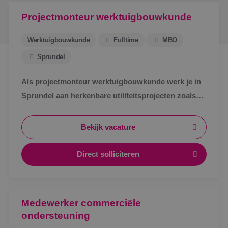
Projectmonteur werktuigbouwkunde
Werktuigbouwkunde
Fulltime
MBO
Sprundel
Als projectmonteur werktuigbouwkunde werk je in
Sprundel aan herkenbare utiliteitsprojecten zoals
zorg, bedrijven en scholen. Afwisselend werk,
zichtbaar resultaat en korte lijnen.
Bekijk vacature
Direct solliciteren
Medewerker commerciële
ondersteuning