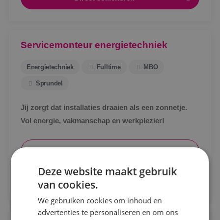
Servicemonteur energietechniek
Energietechniek
Fulltime
MBO
Sprundel
Jij zorgt dat installaties draaien als een zonnetje.
Vol energie, vakmanschap en werkplezier!
Locatie
Bekijk vacature
Alphen a/d Rijn
Deze website maakt gebruik
Kaatsheuvel
Direct solliciteren
van cookies.
Sprundel
We gebruiken cookies om inhoud en
advertenties te personaliseren en om ons
Specialisme