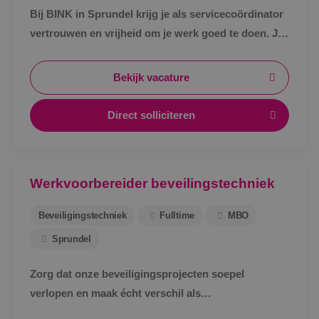
Bij BINK in Sprundel krijg je als servicecoördinator
vertrouwen en vrijheid om je werk goed te doen. Je
schakelt snel, werkt met een vast team en weet
waar je aan toe bent.
Bekijk vacature
Direct solliciteren
Werkvoorbereider beveilingstechniek
Beveiligingstechniek
Fulltime
MBO
Sprundel
Zorg dat onze beveiligingsprojecten soepel
verlopen en maak écht verschil als
werkvoorbereider bij BINK in Sprundel!