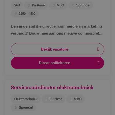
Staf
Parttime
MBO
Sprundel
3500 - 4500
Ben jij de spil die directie, commercie en marketing
verbindt? Bouw mee aan ons nieuwe commerciële
ondersteuningsteam en maak écht impact binnen
BINK.&nbsp;
Bekijk vacature
Direct solliciteren
Servicecoördinator elektrotechniek
Elektrotechniek
Fulltime
MBO
Sprundel