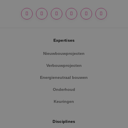
Google Privacy Policy
Expertises
Nieuwbouwprojecten
Verbouwprojecten
VISITOR_PRIVACY_METADATA
5 maanden
YouTube
weken
.youtube.com
Energieneutraal bouwen
Onderhoud
Keuringen
Disciplines