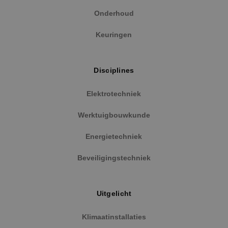
Onderhoud
Strikt noodzakelijke cookies maken de
kernfunctionaliteiten van de website mogelijk, zoals
gebruikersaanmelding en accountbeheer. De
Keuringen
website kan niet goed worden gebruikt zonder de
strikt noodzakelijke cookies.
Naam
Aanbieder
/
Domein
Vervaldat
Disciplines
PHPSESSID
Sessie
PHP.net
www.binktechniek.nl
Elektrotechniek
Werktuigbouwkunde
Energietechniek
Beveiligingstechniek
Uitgelicht
Klimaatinstallaties
Google Privacy Policy