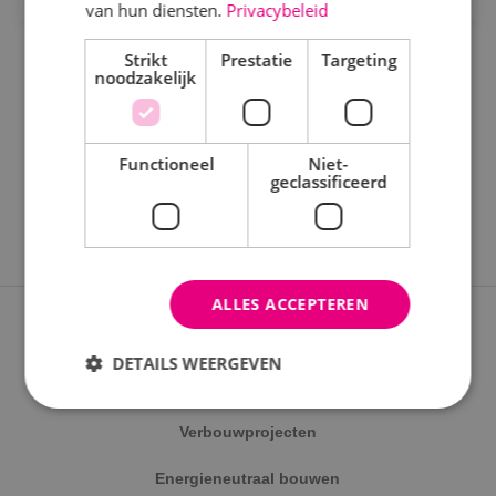
Staf
van hun diensten.
Privacybeleid
Werktuigbouwkunde
Strikt
Prestatie
Targeting
noodzakelijk
Uren
Fulltime
Functioneel
Niet-
geclassificeerd
Parttime
Opleiding
ALLES ACCEPTEREN
MBO
Expertises
HBO
DETAILS WEERGEVEN
Nieuwbouwprojecten
Werken en leren
Verbouwprojecten
Strikt noodzakelijk
Prestatie
Targeting
Traineeship
Energieneutraal bouwen
Functioneel
Niet-geclassificeerd