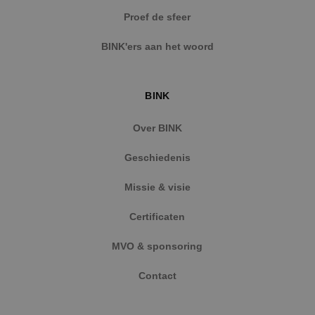
57 second
.vimeo.com
Proef de sfeer
BINK'ers aan het woord
BINK
CookieScriptConsent
4 weken 
CookieScript
dagen
www.binktechniek.nl
Over BINK
Geschiedenis
Missie & visie
Certificaten
MVO & sponsoring
Contact
Aanbieder
/
Naam
Vervaldatum
Omschrijving
Aanbieder
Domein
/