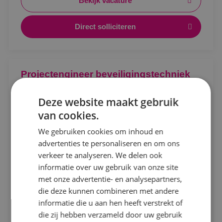
Bekijk vacature
Direct solliciteren
Locatie
Projectengineer beveiligingstechniek
Alphen a/d Rijn
Beveiligingstechniek
Fulltime
MBO
Deze website maakt gebruik
Kaatsheuvel
van cookies.
Sprundel
Sprundel
We gebruiken cookies om inhoud en
Ontwerpen, afstemmen en vooruitdenken. Als
advertenties te personaliseren en om ons
Specialisme
projectengineer beveiligingstechniek maak jij het
verkeer te analyseren. We delen ook
verschil.
informatie over uw gebruik van onze site
Beveiligingstechniek
met onze advertentie- en analysepartners,
Bekijk vacature
Elektrotechniek
die deze kunnen combineren met andere
informatie die u aan hen heeft verstrekt of
Energietechniek
Direct solliciteren
die zij hebben verzameld door uw gebruik