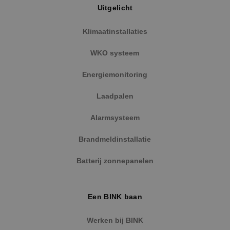
Uitgelicht
Klimaatinstallaties
WKO systeem
Energiemonitoring
Laadpalen
Alarmsysteem
Google Privacy Policy
Brandmeldinstallatie
Batterij zonnepanelen
VISITOR_PRIVACY_METADATA
5 maanden
YouTube
Een BINK baan
weken
.youtube.com
Werken bij BINK