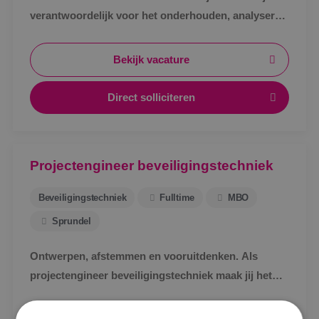
verantwoordelijk voor het onderhouden, analyseren
en verhelpen van storingen aan
beveiligingsinstallaties.
Bekijk vacature
Direct solliciteren
Projectengineer beveiligingstechniek
Beveiligingstechniek
Fulltime
MBO
Sprundel
Ontwerpen, afstemmen en vooruitdenken. Als
projectengineer beveiligingstechniek maak jij het
Locatie
verschil.
Alphen a/d Rijn