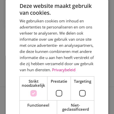
Bekijk vacature
Deze website maakt gebruik
Kaatsheuvel
van cookies.
Direct solliciteren
Sprundel
We gebruiken cookies om inhoud en
advertenties te personaliseren en om ons
Specialisme
verkeer te analyseren. We delen ook
informatie over uw gebruik van onze site
Beveiligingstechniek
met onze advertentie- en analysepartners,
Elektrotechniek
die deze kunnen combineren met andere
informatie die u aan hen heeft verstrekt of
Energietechniek
die zij hebben verzameld door uw gebruik
Staf
van hun diensten.
Privacybeleid
Werktuigbouwkunde
Strikt
Prestatie
Targeting
noodzakelijk
Uren
Expertises
Fulltime
Functioneel
Niet-
geclassificeerd
Nieuwbouwprojecten
Parttime