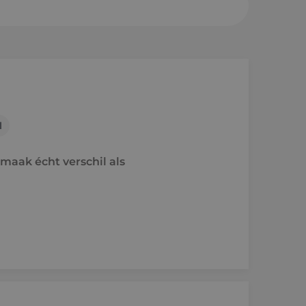
sheuvel
en a/d Rijn
l
e
maak écht verschil als
raject
holen naar techniek
'ers aan het woord
idsvoorwaarden