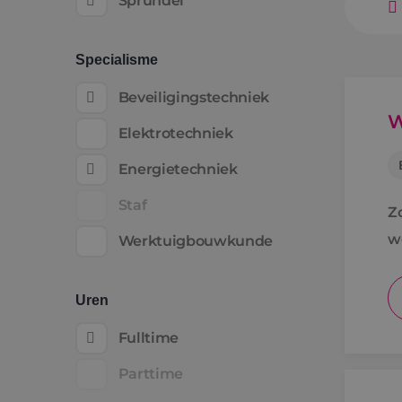
Sprundel
Specialisme
Beveiligingstechniek
W
Elektrotechniek
Energietechniek
Staf
Z
w
Werktuigbouwkunde
Uren
Fulltime
Parttime