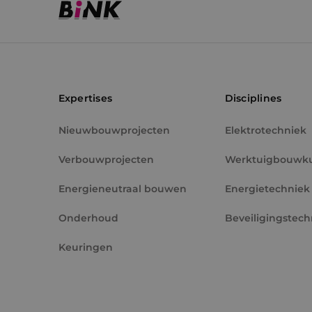
Naam
Naam
__Secure-YNID
Naam
__Secure-ROLLOU
_ga
YSC
Expertises
Disciplines
VISITOR_INFO1_LIV
Nieuwbouwprojecten
Elektrotechniek
Verbouwprojecten
Werktuigbouwk
_ga_Z37JF70XMS
_gcl_au
Energieneutraal bouwen
Energietechniek
Onderhoud
Beveiligingstech
_fbp
Keuringen