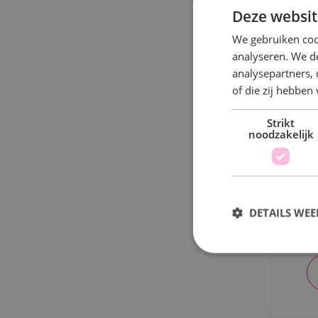
Deze websit
We gebruiken coo
analyseren. We de
analysepartners,
of die zij hebbe
Strikt
S
noodzakelijk
A
DETAILS WE
a
S
Strikt noodzakelijke