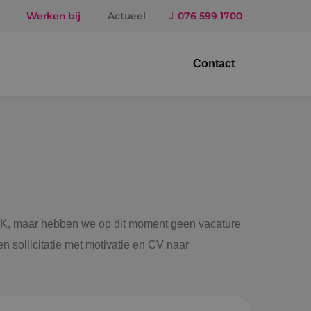
Werken bij
Actueel
076 599 1700
Contact
trotechniek
ktuigbouwkunde
iligingstechniek
gietechniek
 BINK, maar hebben we op dit moment geen vacature
n sollicitatie met motivatie en CV naar
ndel