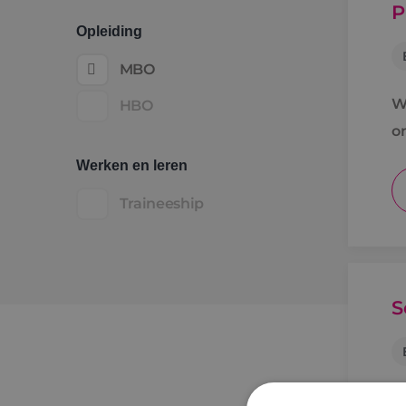
P
Opleiding
MBO
Wi
HBO
o
Werken en leren
Traineeship
S
J