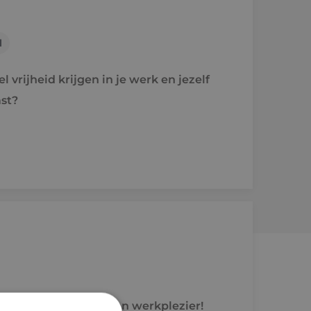
l
 vrijheid krijgen in je werk en jezelf
st?
energie, vakmanschap en werkplezier!