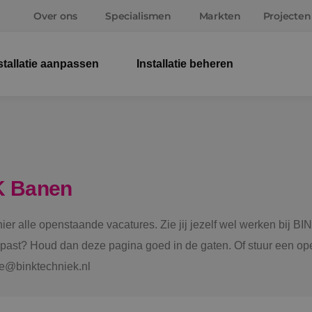
Over ons
Specialismen
Markten
Projecten
stallatie aanpassen
Installatie beheren
Elek
Wer
Beve
K Banen
Ener
 hier alle openstaande vacatures. Zie jij jezelf wel werken bij
Staf
e past? Houd dan deze pagina goed in de gaten. Of stuur een ope
tie@binktechniek.nl
Spru