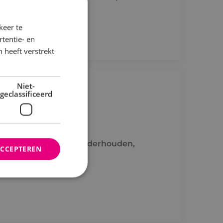
keer te
tentie- en
 heeft verstrekt
Niet-
geclassificeerd
l
twoordelijk voor het onderhouden,
ACCEPTEREN
nstallaties.
rd
elding en