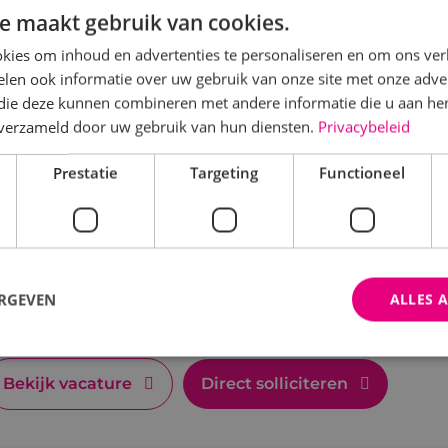
e maakt gebruik van cookies.
kies om inhoud en advertenties te personaliseren en om ons ver
Bekijk vacature
Direct solliciteren
len ook informatie over uw gebruik van onze site met onze adver
 die deze kunnen combineren met andere informatie die u aan hen
n verzameld door uw gebruik van hun diensten.
Privacybeleid
Prestatie
Targeting
Functioneel
ervicemonteur beveiligingstechniek
Beveiligingstechniek
Fulltime
MBO
Sprunde
ls servicemonteur of -technicus bij BINK ben je veran
ERGEVEN
ALLES 
nalyseren en verhelpen van storingen aan beveiligingsi
Bekijk vacature
Direct solliciteren
trikt noodzakelijk
Prestatie
Targeting
Functioneel
Niet-geclassificee
 cookies maken de kernfunctionaliteiten van de website mogelijk, zoals gebruikersaanm