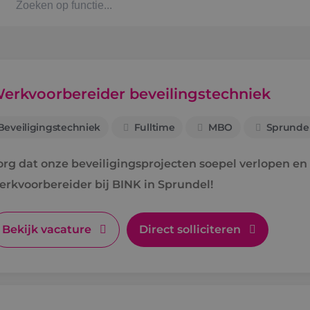
Kaat
Alph
erkvoorbereider beveilingstechniek
Beveiligingstechniek
Fulltime
MBO
Sprunde
Stag
org dat onze beveiligingsprojecten soepel verlopen en 
Bbl-t
erkvoorbereider bij BINK in Sprundel!
Omsc
Bekijk vacature
Direct solliciteren
BINK
Arbe