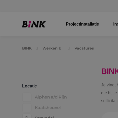
Projectinstallatie
In
BINK
Werken bij
Vacatures
BIN
Je vindt
Locatie
die bij j
Alphen a/d Rijn
sollicita
Kaatsheuvel