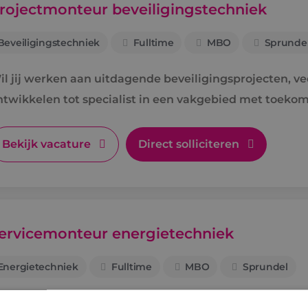
rojectmonteur beveiligingstechniek
Beveiligingstechniek
Fulltime
MBO
Sprunde
l jij werken aan uitdagende beveiligingsprojecten, veel
ntwikkelen tot specialist in een vakgebied met toekom
Bekijk vacature
Direct solliciteren
ervicemonteur energietechniek
Energietechniek
Fulltime
MBO
Sprundel
ij zorgt dat installaties draaien als een zonnetje. Vol 