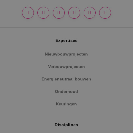
strikt noodzakelijke cookies.
Naam
Aanbieder
/
Domein
Vervaldat
PHPSESSID
Sessie
PHP.net
www.binktechniek.nl
Expertises
Nieuwbouwprojecten
Verbouwprojecten
Energieneutraal bouwen
Onderhoud
Keuringen
Google Privacy Policy
Disciplines