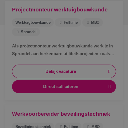
Projectmonteur werktuigbouwkunde
Werktuigbouwkunde
Fulltime
MBO
Sprundel
Als projectmonteur werktuigbouwkunde werk je in
Sprundel aan herkenbare utiliteitsprojecten zoals
zorg, bedrijven en scholen. Afwisselend werk,
zichtbaar resultaat en korte lijnen.
Bekijk vacature
Direct solliciteren
Werkvoorbereider beveilingstechniek
Beveiligingstechniek
Fulltime
MBO