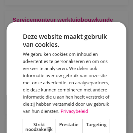
Locatie
Servicemonteur werktuigbouwkunde
Alphen a/d Rijn
Werktuigbouwkunde
Fulltime
MBO
Deze website maakt gebruik
Kaatsheuvel
van cookies.
Alphen a/d Rijn, Kaatsheuvel, Sprundel
Sprundel
We gebruiken cookies om inhoud en
Als servicemonteur bij BINK bezoek jij onze klanten
advertenties te personaliseren en om ons
Specialisme
op diverse locaties. Je komt in actie bij storingen en
verkeer te analyseren. We delen ook
defecte werktuigbouwkundige installaties.
informatie over uw gebruik van onze site
Beveiligingstechniek
met onze advertentie- en analysepartners,
Bekijk vacature
Elektrotechniek
die deze kunnen combineren met andere
informatie die u aan hen heeft verstrekt of
Energietechniek
Direct solliciteren
die zij hebben verzameld door uw gebruik
Staf
van hun diensten.
Privacybeleid
Werktuigbouwkunde
Strikt
Prestatie
Targeting
Projectengineer beveiligingstechniek
noodzakelijk