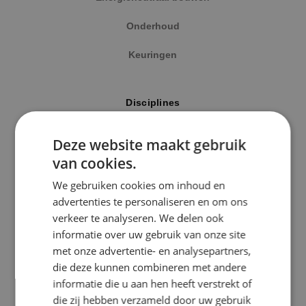
Onderhoud
Keuringen
Locatie
Disciplines
Alphen a/d Rijn
Elektrotechniek
Deze website maakt gebruik
Kaatsheuvel
van cookies.
Werktuigbouwkunde
Sprundel
We gebruiken cookies om inhoud en
Energietechniek
advertenties te personaliseren en om ons
Specialisme
verkeer te analyseren. We delen ook
Beveiligingstechniek
informatie over uw gebruik van onze site
Beveiligingstechniek
met onze advertentie- en analysepartners,
Elektrotechniek
die deze kunnen combineren met andere
Uitgelicht
informatie die u aan hen heeft verstrekt of
Energietechniek
die zij hebben verzameld door uw gebruik
Klimaatinstallaties