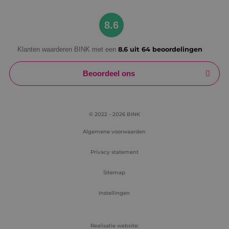
Google Privacy Policy
8.6
Klanten waarderen BINK met een
8.6 uit 64 beoordelingen
VISITOR_PRIVACY_METADATA
5 maanden
YouTube
weken
.youtube.com
Beoordeel ons
© 2022 - 2026 BINK
Algemene voorwaarden
Privacy statement
Sitemap
Instellingen
Realisatie website: