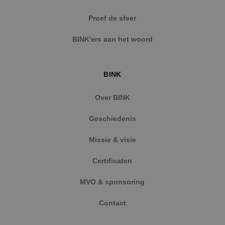
Strikt noodzakelijke cookies maken de
Proef de sfeer
kernfunctionaliteiten van de website mogelijk, zoals
gebruikersaanmelding en accountbeheer. De
BINK'ers aan het woord
website kan niet goed worden gebruikt zonder de
strikt noodzakelijke cookies.
Naam
Aanbieder
/
Domein
Vervaldat
BINK
PHPSESSID
Sessie
PHP.net
www.binktechniek.nl
Over BINK
Geschiedenis
Missie & visie
Certificaten
MVO & sponsoring
Contact