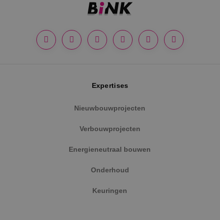
Google Privacy Policy
Expertises
Nieuwbouwprojecten
Verbouwprojecten
VISITOR_PRIVACY_METADATA
5 maanden
YouTube
weken
.youtube.com
Energieneutraal bouwen
Onderhoud
Keuringen