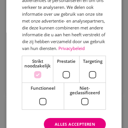
advertenties te personaliseren en om ons
Servicemonteur beveiligingstechniek
Specialisme
verkeer te analyseren. We delen ook
informatie over uw gebruik van onze site
Beveiligingstechniek
Beveiligingstechniek
Fulltime
MBO
met onze advertentie- en analysepartners,
Sprundel
Elektrotechniek
die deze kunnen combineren met andere
informatie die u aan hen heeft verstrekt of
Energietechniek
Als servicemonteur of -technicus bij BINK ben je
die zij hebben verzameld door uw gebruik
verantwoordelijk voor het onderhouden, analyseren
Staf
van hun diensten.
Privacybeleid
en verhelpen van storingen aan
Werktuigbouwkunde
Strikt
Prestatie
Targeting
beveiligingsinstallaties.
Bekijk vacature
noodzakelijk
Uren
Direct solliciteren
Fulltime
Functioneel
Niet-
geclassificeerd
Parttime
Servicemonteur werktuigbouwkunde
Opleiding
Werktuigbouwkunde
Fulltime
MBO
ALLES ACCEPTEREN
MBO