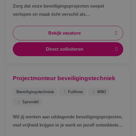
Zorg dat onze beveiligingsprojecten soepel
verlopen en maak écht verschil als
werkvoorbereider bij BINK in Sprundel!
Bekijk vacature
Direct solliciteren
Projectmonteur beveiligingstechniek
Beveiligingstechniek
Fulltime
MBO
Sprundel
Wil jij werken aan uitdagende beveiligingsprojecten,
veel vrijheid krijgen in je werk en jezelf ontwikkelen
tot specialist in een vakgebied met toekomst?