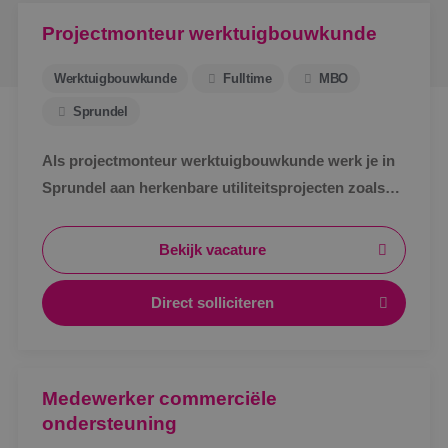
Projectmonteur werktuigbouwkunde
Werktuigbouwkunde
Fulltime
MBO
Sprundel
Als projectmonteur werktuigbouwkunde werk je in
Sprundel aan herkenbare utiliteitsprojecten zoals
zorg, bedrijven en scholen. Afwisselend werk,
zichtbaar resultaat en korte lijnen.
Bekijk vacature
Direct solliciteren
Medewerker commerciële
ondersteuning