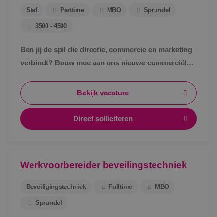
Staf
Parttime
MBO
Sprundel
3500 - 4500
Ben jij de spil die directie, commercie en marketing
verbindt? Bouw mee aan ons nieuwe commerciële
ondersteuningsteam en maak écht impact binnen
BINK.&nbsp;
Bekijk vacature
Direct solliciteren
Werkvoorbereider beveilingstechniek
Beveiligingstechniek
Fulltime
MBO
Sprundel