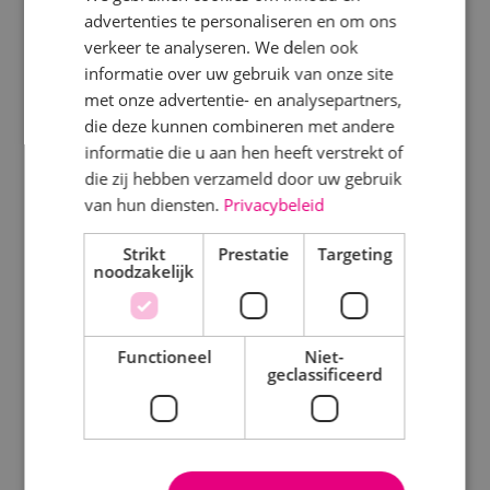
advertenties te personaliseren en om ons
Specialisme
verkeer te analyseren. We delen ook
Disciplines
informatie over uw gebruik van onze site
Beveiligingstechniek
met onze advertentie- en analysepartners,
Elektrotechniek
Elektrotechniek
die deze kunnen combineren met andere
Werktuigbouwkunde
informatie die u aan hen heeft verstrekt of
Energietechniek
die zij hebben verzameld door uw gebruik
Energietechniek
Staf
van hun diensten.
Privacybeleid
Beveiligingstechniek
Werktuigbouwkunde
Strikt
Prestatie
Targeting
noodzakelijk
Uren
Uitgelicht
Fulltime
Functioneel
Niet-
Klimaatinstallaties
geclassificeerd
Parttime
WKO systeem
Energiemonitoring
Opleiding