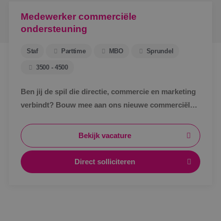
Medewerker commerciële
ondersteuning
Staf
Parttime
MBO
Sprundel
3500 - 4500
Ben jij de spil die directie, commercie en marketing
verbindt? Bouw mee aan ons nieuwe commerciële
ondersteuningsteam en maak écht impact binnen
BINK.&nbsp;
Bekijk vacature
Direct solliciteren