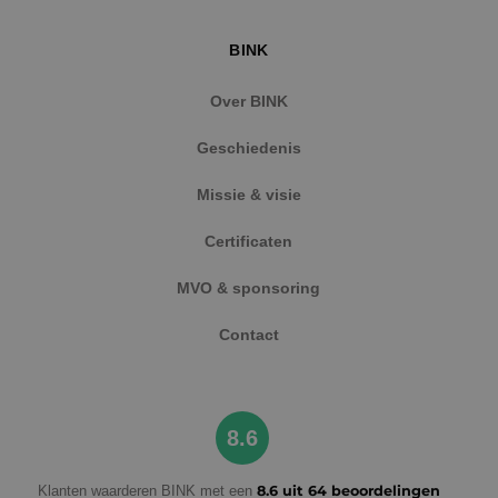
BINK
Over BINK
Geschiedenis
Missie & visie
Google Privacy Policy
Certificaten
MVO & sponsoring
VISITOR_PRIVACY_METADATA
5 maanden
YouTube
Contact
weken
.youtube.com
8.6
Klanten waarderen BINK met een
8.6 uit 64 beoordelingen