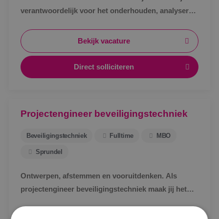
verantwoordelijk voor het onderhouden, analyseren
en verhelpen van storingen aan
beveiligingsinstallaties.
Bekijk vacature
Direct solliciteren
Projectengineer beveiligingstechniek
Beveiligingstechniek
Fulltime
MBO
Sprundel
Ontwerpen, afstemmen en vooruitdenken. Als
projectengineer beveiligingstechniek maak jij het
Locatie
verschil.
Alphen a/d Rijn