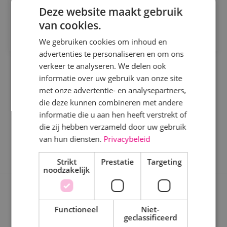
Bekijk vacature
Deze website maakt gebruik
Kaatsheuvel
van cookies.
Direct solliciteren
Sprundel
We gebruiken cookies om inhoud en
advertenties te personaliseren en om ons
Specialisme
verkeer te analyseren. We delen ook
informatie over uw gebruik van onze site
Beveiligingstechniek
met onze advertentie- en analysepartners,
Elektrotechniek
die deze kunnen combineren met andere
informatie die u aan hen heeft verstrekt of
Energietechniek
die zij hebben verzameld door uw gebruik
Staf
van hun diensten.
Privacybeleid
Werktuigbouwkunde
Strikt
Prestatie
Targeting
noodzakelijk
Uren
Expertises
Fulltime
Functioneel
Niet-
geclassificeerd
Nieuwbouwprojecten
Parttime