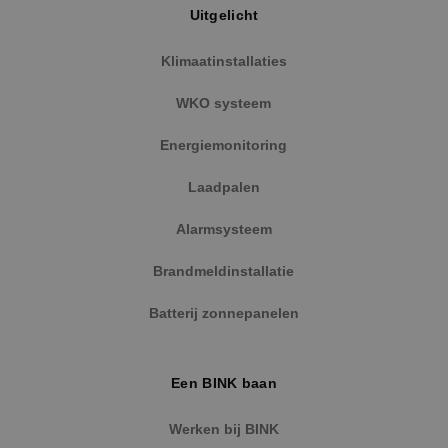
Uitgelicht
Klimaatinstallaties
WKO systeem
Energiemonitoring
Laadpalen
Alarmsysteem
Google Privacy Policy
Brandmeldinstallatie
Batterij zonnepanelen
VISITOR_PRIVACY_METADATA
5 maanden
YouTube
Een BINK baan
weken
.youtube.com
Werken bij BINK