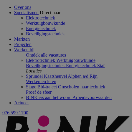
Over ons
Specialismen
Direct naar
Elektrotechniek
Werktuigbouwkunde
Energietechniek
Beveiligingstechniek
Markten
Projecten
Werken bij
Ontdek alle vacatures
Elektrotechniek
Werktuigbouwkunde
Beveiligingstechniek
Energietechniek
Staf
Locaties
Sprundel
Kaatsheuvel
Alphen a/d Rijn
Werken en leren
Stage
Bbl-traject
Omscholen naar techniek
Proef de sfeer
BINK'ers aan het woord
Arbeidsvoorwaarden
Actueel
076 599 1700