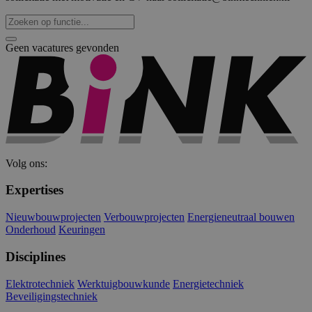
gebruikersaanmelding en accountbeheer. De
website kan niet goed worden gebruikt zonder de
strikt noodzakelijke cookies.
Geen vacatures gevonden
Naam
Aanbieder
/
Domein
Vervaldat
PHPSESSID
Sessie
PHP.net
www.binktechniek.nl
Volg ons:
Expertises
Nieuwbouwprojecten
Verbouwprojecten
Energieneutraal bouwen
Onderhoud
Keuringen
Disciplines
Google Privacy Policy
Elektrotechniek
Werktuigbouwkunde
Energietechniek
Beveiligingstechniek