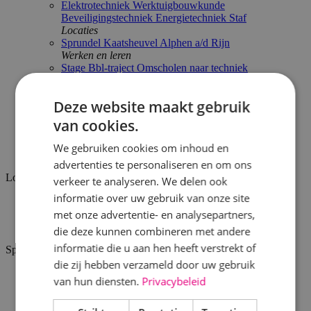
Elektrotechniek
Werktuigbouwkunde
Beveiligingstechniek
Energietechniek
Staf
Locaties
Sprundel
Kaatsheuvel
Alphen a/d Rijn
Werken en leren
Stage
Bbl-traject
Omscholen naar techniek
Proef de sfeer
BINK'ers aan het woord
Arbeidsvoorwaarden
Deze website maakt gebruik
Actueel
van cookies.
BINK
Werken bij
We gebruiken cookies om inhoud en
Vacatures
advertenties te personaliseren en om ons
Locatie
verkeer te analyseren. We delen ook
informatie over uw gebruik van onze site
Alphen a/d Rijn
met onze advertentie- en analysepartners,
Kaatsheuvel
Sprundel
die deze kunnen combineren met andere
informatie die u aan hen heeft verstrekt of
Specialisme
die zij hebben verzameld door uw gebruik
Beveiligingstechniek
van hun diensten.
Privacybeleid
Elektrotechniek
Energietechniek
Staf