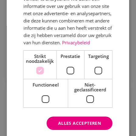
informatie over uw gebruik van onze site
Beveiligingstechniek
Sprundel
met onze advertentie- en analysepartners,
Elektrotechniek
die deze kunnen combineren met andere
Leid kortlopende utiliteitsprojecten van A tot Z,
informatie die u aan hen heeft verstrekt of
Energietechniek
stuur je team aan en maak het verschil voor klanten.
die zij hebben verzameld door uw gebruik
Bij BINK krijg je de vrijheid, verantwoordelijkheid
Staf
van hun diensten.
Privacybeleid
en het vertrouwen om te ondernemen.
Bekijk vacature
Werktuigbouwkunde
Strikt
Prestatie
Targeting
noodzakelijk
Direct solliciteren
Uren
Fulltime
Functioneel
Niet-
geclassificeerd
Parttime
Servicemonteur elektrotechniek
Elektrotechniek
Fulltime
MBO
Opleiding
Sprundel
ALLES ACCEPTEREN
MBO
Als servicemonteur bij BINK ben je