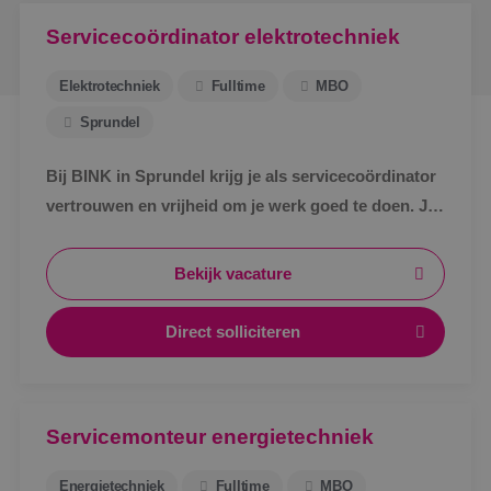
Servicecoördinator elektrotechniek
Elektrotechniek
Fulltime
MBO
Sprundel
Bij BINK in Sprundel krijg je als servicecoördinator
vertrouwen en vrijheid om je werk goed te doen. Je
schakelt snel, werkt met een vast team en weet
waar je aan toe bent.
Bekijk vacature
Direct solliciteren
Servicemonteur energietechniek
Energietechniek
Fulltime
MBO