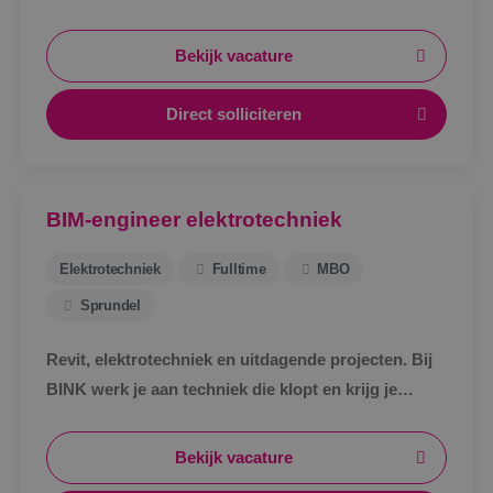
wil? Kantoor? Buiten? Tekenen? Regelen? Geen
probleem. Bij BINK ga je het ontdekken in de
Bekijk vacature
praktijk.
Direct solliciteren
BIM-engineer elektrotechniek
Elektrotechniek
Fulltime
MBO
Sprundel
Revit, elektrotechniek en uitdagende projecten. Bij
BINK werk je aan techniek die klopt en krijg je
ruimte om jezelf verder te ontwikkelen.
Bekijk vacature