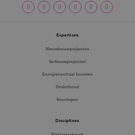
Expertises
Google Privacy Policy
Nieuwbouwprojecten
Verbouwprojecten
VISITOR_PRIVACY_METADATA
5 maanden
YouTube
Energieneutraal bouwen
weken
.youtube.com
Onderhoud
Keuringen
Disciplines
Elektrotechniek