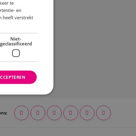
keer te
tentie- en
 heeft verstrekt
Niet-
geclassificeerd
ACCEPTEREN
rd
ons:
elding en