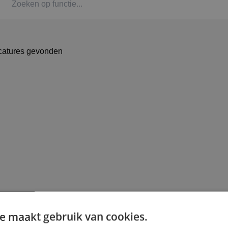
Kaat
Alph
catures gevonden
Stag
Bbl-t
Omsc
BINK
e maakt gebruik van cookies.
Arbe