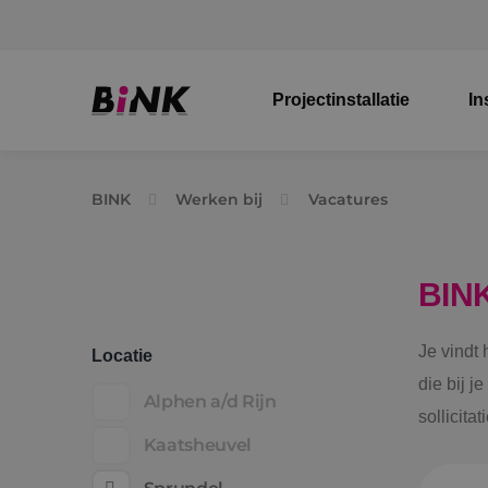
Projectinstallatie
In
BINK
Werken bij
Vacatures
BIN
Je vindt
Locatie
die bij j
Alphen a/d Rijn
sollicita
Kaatsheuvel