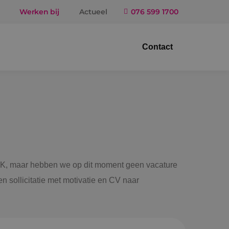
Werken bij
Actueel
076 599 1700
Contact
trotechniek
ktuigbouwkunde
iligingstechniek
gietechniek
 BINK, maar hebben we op dit moment geen vacature
n sollicitatie met motivatie en CV naar
ndel