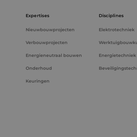
PHPSESSID
Expertises
Disciplines
Nieuwbouwprojecten
Elektrotechniek
Verbouwprojecten
Werktuigbouwk
VISITOR_PRIVACY_
Energieneutraal bouwen
Energietechniek
Onderhoud
Beveiligingstech
Keuringen
__cf_bm
CookieScriptConse