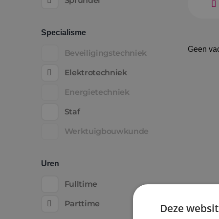
Sprundel
Specialisme
Geen va
Beveiligingstechniek
Elektrotechniek
Energietechniek
Staf
Werktuigbouwkunde
Uren
Fulltime
Parttime
Deze websit