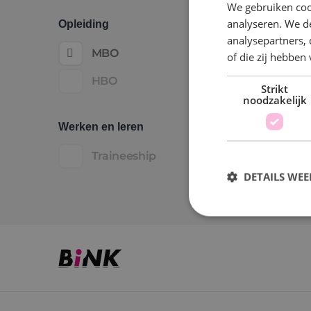
We gebruiken coo
analyseren. We de
Opleiding
analysepartners,
MBO
of die zij hebbe
HBO
Strikt
noodzakelijk
Werken en leren
Traineeship
DETAILS WE
S
Strikt noodzakelijke
accountbeheer. De we
Naam