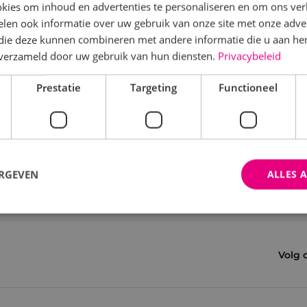
kies om inhoud en advertenties te personaliseren en om ons ver
len ook informatie over uw gebruik van onze site met onze adver
 die deze kunnen combineren met andere informatie die u aan hen
n verzameld door uw gebruik van hun diensten.
Privacybeleid
Prestatie
Targeting
Functioneel
ERGEVEN
ALLES 
trikt noodzakelijk
Prestatie
Targeting
Functioneel
Niet-geclassificee
Volg 
 cookies maken de kernfunctionaliteiten van de website mogelijk, zoals gebruikersaanm
bsite kan niet goed worden gebruikt zonder de strikt noodzakelijke cookies.
Aanbieder
/
Domein
Vervaldatum
Omschrijving