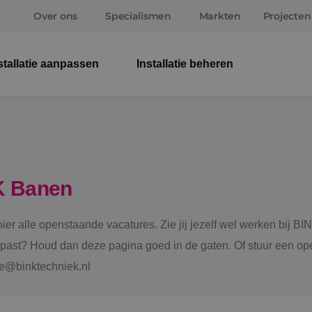
Over ons
Specialismen
Markten
Projecten
stallatie aanpassen
Installatie beheren
Elek
Wer
Beve
K Banen
Ener
 hier alle openstaande vacatures. Zie jij jezelf wel werken bij
Staf
e past? Houd dan deze pagina goed in de gaten. Of stuur een ope
tie@binktechniek.nl
Spru