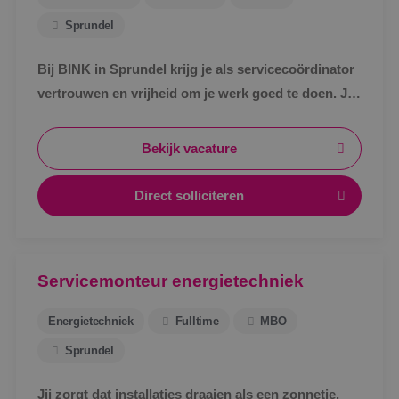
Sprundel
Bij BINK in Sprundel krijg je als servicecoördinator
vertrouwen en vrijheid om je werk goed te doen. Je
schakelt snel, werkt met een vast team en weet
waar je aan toe bent.
Bekijk vacature
Direct solliciteren
Servicemonteur energietechniek
Energietechniek
Fulltime
MBO
Sprundel
Jij zorgt dat installaties draaien als een zonnetje.