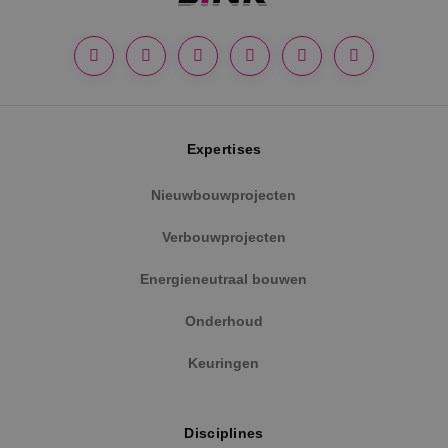
Google Privacy Policy
Expertises
Nieuwbouwprojecten
Verbouwprojecten
VISITOR_PRIVACY_METADATA
5 maanden
YouTube
weken
.youtube.com
Energieneutraal bouwen
Onderhoud
Keuringen
Disciplines