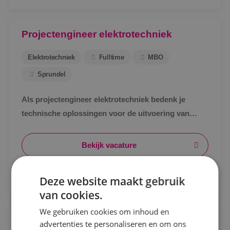
Projectengineer elektrotechniek
Elektrotechniek
Fulltime
MBO
Sprundel
Als projectengineer elektrotechniek bedenk je
technische oplossingen voor de uitvoering van
projecten binnen de kaders van het voorontwerp en
Locatie
begroting.
Bekijk vacature
Alphen a/d Rijn
Direct solliciteren
Deze website maakt gebruik
Kaatsheuvel
van cookies.
Sprundel
We gebruiken cookies om inhoud en
Servicemonteur werktuigbouwkunde
advertenties te personaliseren en om ons