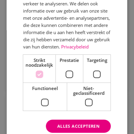
Specialisme
verkeer te analyseren. We delen ook
Werktuigbouwkunde
Fulltime
MBO
informatie over uw gebruik van onze site
Beveiligingstechniek
met onze advertentie- en analysepartners,
Alphen a/d Rijn, Kaatsheuvel, Sprundel
Elektrotechniek
die deze kunnen combineren met andere
informatie die u aan hen heeft verstrekt of
Als servicemonteur bij BINK bezoek jij onze klanten
Energietechniek
die zij hebben verzameld door uw gebruik
op diverse locaties. Je komt in actie bij storingen en
Staf
van hun diensten.
Privacybeleid
defecte werktuigbouwkundige installaties.
Werktuigbouwkunde
Strikt
Prestatie
Targeting
Bekijk vacature
noodzakelijk
Uren
Direct solliciteren
Fulltime
Functioneel
Niet-
geclassificeerd
Parttime
Projectleider KLP elektrotechniek
Opleiding
Elektrotechniek
Fulltime
MBO
ALLES ACCEPTEREN
Sprundel
MBO