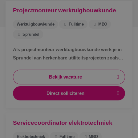
Projectmonteur werktuigbouwkunde
Werktuigbouwkunde
Fulltime
MBO
Sprundel
Als projectmonteur werktuigbouwkunde werk je in
Sprundel aan herkenbare utiliteitsprojecten zoals
zorg, bedrijven en scholen. Afwisselend werk,
zichtbaar resultaat en korte lijnen.
Bekijk vacature
Direct solliciteren
Servicecoördinator elektrotechniek
Elektrotechniek
Fulltime
MBO