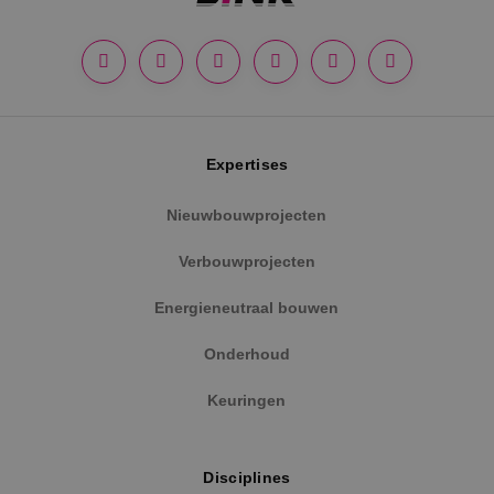
Google Privacy Policy
Expertises
Nieuwbouwprojecten
Verbouwprojecten
VISITOR_PRIVACY_METADATA
5 maanden
YouTube
weken
.youtube.com
Energieneutraal bouwen
Onderhoud
Keuringen
Disciplines