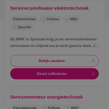
Servicecoördinator elektrotechniek
Elektrotechniek
Fulltime
MBO
Sprundel
Bij BINK in Sprundel krijg je als servicecoördinator
vertrouwen en vrijheid om je werk goed te doen. Je
schakelt snel, werkt met een vast team en weet
waar je aan toe bent.
Bekijk vacature
Direct solliciteren
Servicemonteur energietechniek
Energietechniek
Fulltime
MBO