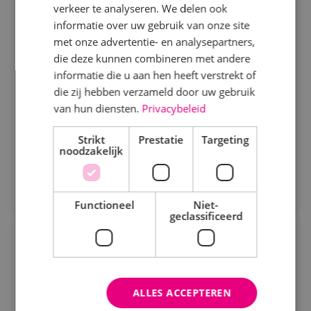
Specialisme
verkeer te analyseren. We delen ook
Elektrotechniek
Fulltime
MBO
informatie over uw gebruik van onze site
Beveiligingstechniek
met onze advertentie- en analysepartners,
Sprundel
Elektrotechniek
die deze kunnen combineren met andere
informatie die u aan hen heeft verstrekt of
Als servicemonteur bij BINK ben je
Energietechniek
die zij hebben verzameld door uw gebruik
verantwoordelijk voor het onderhouden, analyseren
Staf
van hun diensten.
Privacybeleid
en verhelpen van storingen aan elektronische
Werktuigbouwkunde
installaties.
Strikt
Prestatie
Targeting
Bekijk vacature
noodzakelijk
Uren
Direct solliciteren
Fulltime
Functioneel
Niet-
geclassificeerd
Parttime
Projectmonteur elektrotechniek utiliteit
Opleiding
Elektrotechniek
Fulltime
MBO
ALLES ACCEPTEREN
Kaatsheuvel, Sprundel
MBO