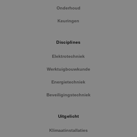
Onderhoud
Strikt noodzakelijke cookies maken de
kernfunctionaliteiten van de website mogelijk, zoals
gebruikersaanmelding en accountbeheer. De
Keuringen
website kan niet goed worden gebruikt zonder de
strikt noodzakelijke cookies.
Naam
Aanbieder
/
Domein
Vervaldat
Disciplines
PHPSESSID
Sessie
PHP.net
www.binktechniek.nl
Elektrotechniek
Werktuigbouwkunde
Energietechniek
Beveiligingstechniek
Uitgelicht
Klimaatinstallaties
Google Privacy Policy