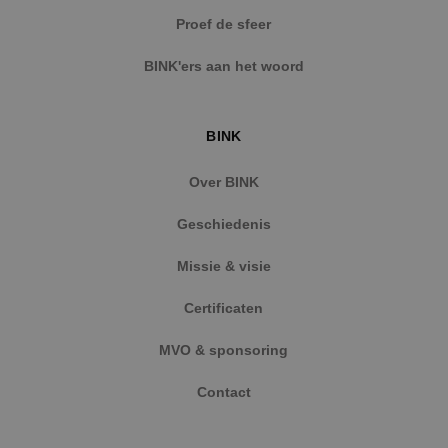
57 second
.vimeo.com
Proef de sfeer
BINK'ers aan het woord
BINK
CookieScriptConsent
4 weken 
CookieScript
dagen
www.binktechniek.nl
Over BINK
Geschiedenis
Missie & visie
Certificaten
MVO & sponsoring
Contact
Aanbieder
/
Naam
Vervaldatum
Omschrijving
Aanbieder
Domein
/