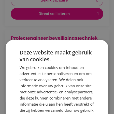
Bekijk vacature
Direct solliciteren
Locatie
Projectengineer beveiligingstechniek
Alphen a/d Rijn
Beveiligingstechniek
Fulltime
MBO
Deze website maakt gebruik
Kaatsheuvel
van cookies.
Sprundel
Sprundel
We gebruiken cookies om inhoud en
Ontwerpen, afstemmen en vooruitdenken. Als
advertenties te personaliseren en om ons
Specialisme
projectengineer beveiligingstechniek maak jij het
verkeer te analyseren. We delen ook
verschil.
informatie over uw gebruik van onze site
Beveiligingstechniek
met onze advertentie- en analysepartners,
Bekijk vacature
Elektrotechniek
die deze kunnen combineren met andere
informatie die u aan hen heeft verstrekt of
Energietechniek
Direct solliciteren
die zij hebben verzameld door uw gebruik