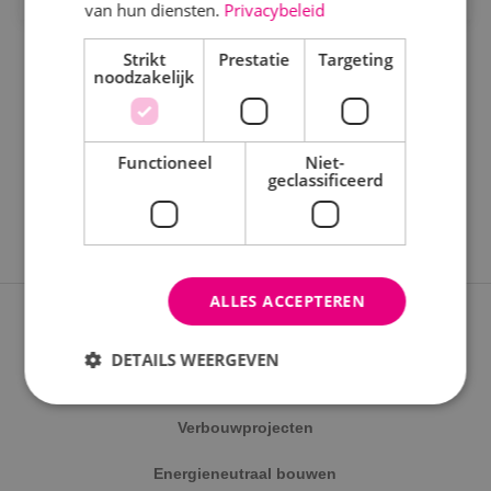
Staf
van hun diensten.
Privacybeleid
Werktuigbouwkunde
Strikt
Prestatie
Targeting
noodzakelijk
Uren
Fulltime
Functioneel
Niet-
geclassificeerd
Parttime
Opleiding
ALLES ACCEPTEREN
MBO
Expertises
HBO
DETAILS WEERGEVEN
Nieuwbouwprojecten
Werken en leren
Verbouwprojecten
Strikt noodzakelijk
Prestatie
Targeting
Traineeship
Energieneutraal bouwen
Functioneel
Niet-geclassificeerd