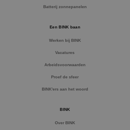
Naam
Aanbieder
/
Domein
Vervaldat
Batterij zonnepanelen
PHPSESSID
Sessie
PHP.net
www.binktechniek.nl
Een BINK baan
Werken bij BINK
Vacatures
Arbeidsvoorwaarden
Proef de sfeer
BINK'ers aan het woord
Google Privacy Policy
BINK
Over BINK