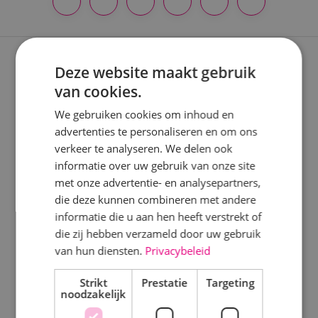
Locatie
Alphen a/d Rijn
Expertises
Deze website maakt gebruik
Kaatsheuvel
van cookies.
Sprundel
Nieuwbouwprojecten
We gebruiken cookies om inhoud en
advertenties te personaliseren en om ons
Verbouwprojecten
Specialisme
verkeer te analyseren. We delen ook
Energieneutraal bouwen
informatie over uw gebruik van onze site
Beveiligingstechniek
met onze advertentie- en analysepartners,
Onderhoud
Elektrotechniek
die deze kunnen combineren met andere
informatie die u aan hen heeft verstrekt of
Keuringen
Energietechniek
die zij hebben verzameld door uw gebruik
Staf
van hun diensten.
Privacybeleid
Disciplines
Werktuigbouwkunde
Strikt
Prestatie
Targeting
noodzakelijk
Elektrotechniek