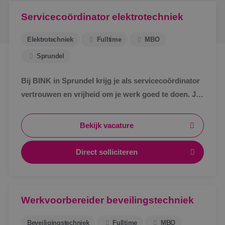
Servicecoördinator elektrotechniek
Elektrotechniek
Fulltime
MBO
Sprundel
Bij BINK in Sprundel krijg je als servicecoördinator
vertrouwen en vrijheid om je werk goed te doen. Je
schakelt snel, werkt met een vast team en weet
waar je aan toe bent.
Bekijk vacature
Direct solliciteren
Werkvoorbereider beveilingstechniek
Beveiligingstechniek
Fulltime
MBO