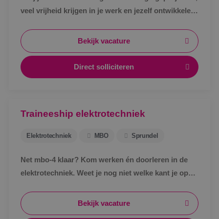
veel vrijheid krijgen in je werk en jezelf ontwikkelen
tot specialist in een vakgebied met toekomst?
Bekijk vacature
Direct solliciteren
Traineeship elektrotechniek
Elektrotechniek
MBO
Sprundel
Net mbo-4 klaar? Kom werken én doorleren in de
elektrotechniek. Weet je nog niet welke kant je op
wil? Kantoor? Buiten? Tekenen? Regelen? Geen
probleem. Bij BINK ga je het ontdekken in de
Bekijk vacature
praktijk.