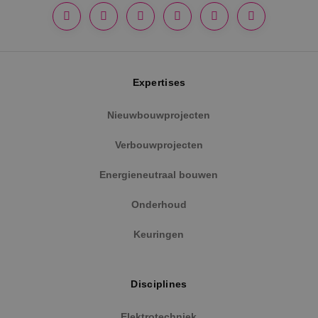
Expertises
Google Privacy Policy
Nieuwbouwprojecten
Verbouwprojecten
VISITOR_PRIVACY_METADATA
5 maanden
YouTube
Energieneutraal bouwen
weken
.youtube.com
Onderhoud
Keuringen
Disciplines
Elektrotechniek