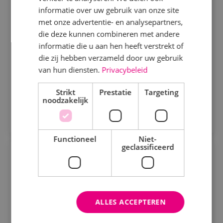
informatie over uw gebruik van onze site
Beveiligingstechniek
Sprundel
met onze advertentie- en analysepartners,
Elektrotechniek
die deze kunnen combineren met andere
Als projectengineer elektrotechniek bedenk je
informatie die u aan hen heeft verstrekt of
Energietechniek
technische oplossingen voor de uitvoering van
die zij hebben verzameld door uw gebruik
projecten binnen de kaders van het voorontwerp en
Staf
van hun diensten.
Privacybeleid
begroting.
Bekijk vacature
Werktuigbouwkunde
Strikt
Prestatie
Targeting
noodzakelijk
Direct solliciteren
Uren
Fulltime
Functioneel
Niet-
geclassificeerd
Parttime
Projectmanager elektrotechniek
Elektrotechniek
Fulltime
HBO
Opleiding
Sprundel
ALLES ACCEPTEREN
MBO
Wil jij werken in een bedrijf waar hard werken en