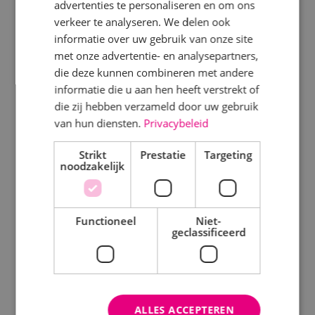
advertenties te personaliseren en om ons
Specialisme
Disciplines
verkeer te analyseren. We delen ook
informatie over uw gebruik van onze site
Beveiligingstechniek
Elektrotechniek
met onze advertentie- en analysepartners,
Elektrotechniek
die deze kunnen combineren met andere
Werktuigbouwkunde
informatie die u aan hen heeft verstrekt of
Energietechniek
die zij hebben verzameld door uw gebruik
Energietechniek
Staf
van hun diensten.
Privacybeleid
Beveiligingstechniek
Werktuigbouwkunde
Strikt
Prestatie
Targeting
noodzakelijk
Uitgelicht
Uren
Fulltime
Klimaatinstallaties
Functioneel
Niet-
geclassificeerd
Parttime
WKO systeem
Energiemonitoring
Opleiding
Laadpalen
ALLES ACCEPTEREN