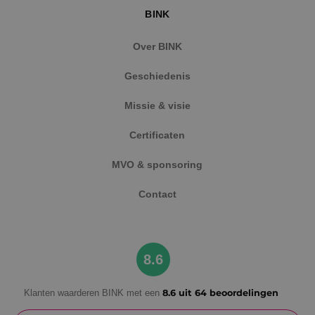
BINK
Over BINK
Geschiedenis
Missie & visie
Google Privacy Policy
Certificaten
MVO & sponsoring
VISITOR_PRIVACY_METADATA
5 maanden
YouTube
Contact
weken
.youtube.com
8.6
Klanten waarderen BINK met een
8.6 uit 64 beoordelingen