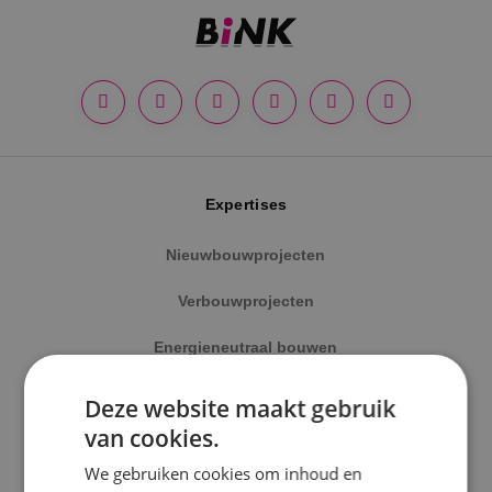
Expertises
Nieuwbouwprojecten
Verbouwprojecten
Locatie
Energieneutraal bouwen
Alphen a/d Rijn
Onderhoud
Deze website maakt gebruik
Kaatsheuvel
van cookies.
Keuringen
Sprundel
We gebruiken cookies om inhoud en