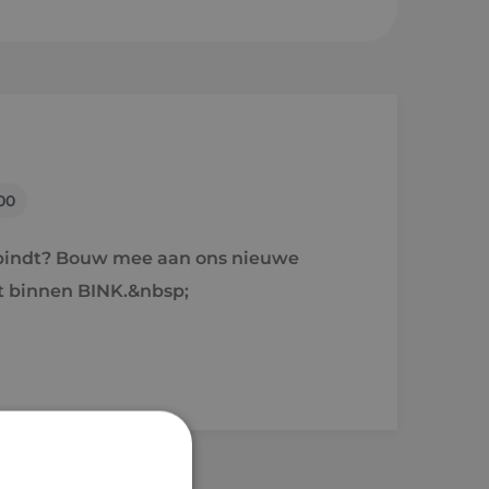
sheuvel
en a/d Rijn
00
e
erbindt? Bouw mee aan ons nieuwe
raject
 binnen BINK.&nbsp;
holen naar techniek
'ers aan het woord
idsvoorwaarden