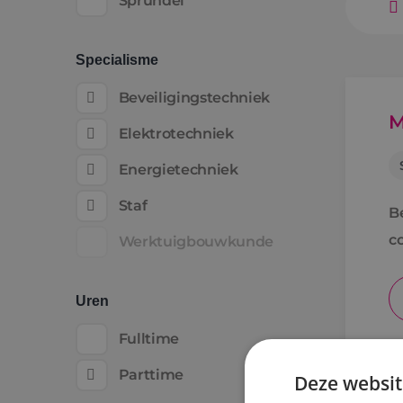
Sprundel
Specialisme
Beveiligingstechniek
M
Elektrotechniek
Energietechniek
Staf
B
c
Werktuigbouwkunde
Uren
Fulltime
Parttime
Deze websit