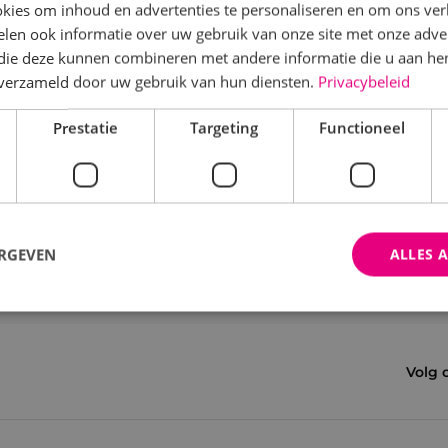
kies om inhoud en advertenties te personaliseren en om ons ver
len ook informatie over uw gebruik van onze site met onze adver
 die deze kunnen combineren met andere informatie die u aan hen
n verzameld door uw gebruik van hun diensten.
Privacybeleid
Prestatie
Targeting
Functioneel
ERGEVEN
ALLES 
trikt noodzakelijk
Prestatie
Targeting
Functioneel
Niet-geclassificee
Volg 
 cookies maken de kernfunctionaliteiten van de website mogelijk, zoals gebruikersaanm
bsite kan niet goed worden gebruikt zonder de strikt noodzakelijke cookies.
Aanbieder
/
Domein
Vervaldatum
Omschrijving