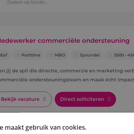
Kaat
Alph
edewerker commerciële ondersteuning
Staf
Parttime
MBO
Sprundel
3500 - 45
Stag
en jij de spil die directie, commercie en marketing v
Bbl-t
ommerciële ondersteuningsteam en maak écht impact
Omsc
Bekijk vacature
Direct solliciteren
BINK
e maakt gebruik van cookies.
Arbe