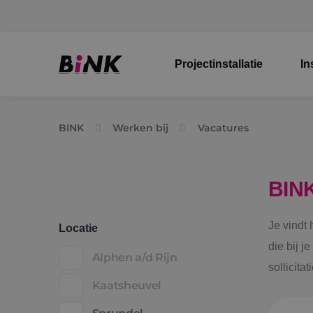
Projectinstallatie
In
BINK
Werken bij
Vacatures
BIN
Je vindt
Locatie
die bij j
Alphen a/d Rijn
sollicita
Kaatsheuvel