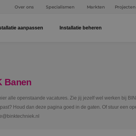
Over ons
Specialismen
Markten
Projecten
stallatie aanpassen
Installatie beheren
Elek
Wer
Beve
K Banen
Ener
 hier alle openstaande vacatures. Zie jij jezelf wel werken bij
Staf
e past? Houd dan deze pagina goed in de gaten. Of stuur een ope
tie@binktechniek.nl
Spru