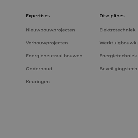
PHPSESSID
Expertises
Disciplines
Nieuwbouwprojecten
Elektrotechniek
Verbouwprojecten
Werktuigbouwk
VISITOR_PRIVACY_
Energieneutraal bouwen
Energietechniek
Onderhoud
Beveiligingstech
Keuringen
__cf_bm
CookieScriptConse