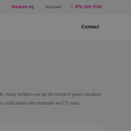
Werken bij
Actueel
076 599 1700
Contact
trotechniek
ktuigbouwkunde
iligingstechniek
gietechniek
 BINK, maar hebben we op dit moment geen vacature
n sollicitatie met motivatie en CV naar
ndel