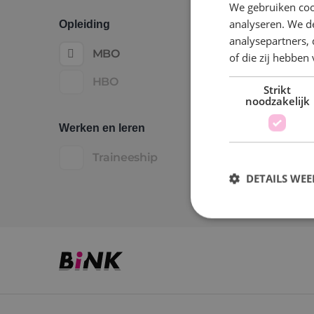
We gebruiken coo
analyseren. We de
Opleiding
analysepartners,
MBO
of die zij hebbe
HBO
Strikt
noodzakelijk
Werken en leren
Traineeship
DETAILS WE
S
Strikt noodzakelijke
accountbeheer. De we
Naam