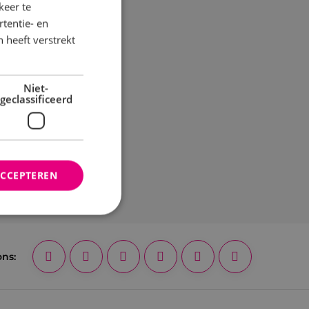
keer te
tentie- en
 heeft verstrekt
Niet-
geclassificeerd
ACCEPTEREN
rd
ons:
elding en