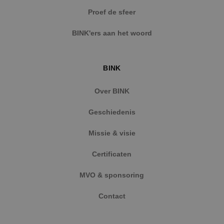
57 second
.vimeo.com
Proef de sfeer
BINK'ers aan het woord
BINK
CookieScriptConsent
4 weken 
CookieScript
dagen
www.binktechniek.nl
Over BINK
Geschiedenis
Missie & visie
Certificaten
MVO & sponsoring
Contact
Aanbieder
/
Naam
Vervaldatum
Omschrijving
Aanbieder
Domein
/