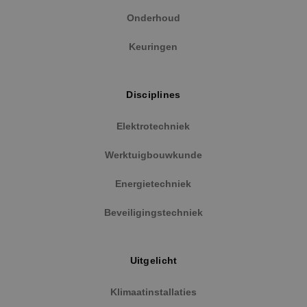
Onderhoud
Strikt noodzakelijke cookies maken de
kernfunctionaliteiten van de website mogelijk, zoals
gebruikersaanmelding en accountbeheer. De
Keuringen
website kan niet goed worden gebruikt zonder de
strikt noodzakelijke cookies.
Naam
Aanbieder
/
Domein
Vervaldat
Disciplines
PHPSESSID
Sessie
PHP.net
www.binktechniek.nl
Elektrotechniek
Werktuigbouwkunde
Energietechniek
Beveiligingstechniek
Uitgelicht
Klimaatinstallaties
Google Privacy Policy