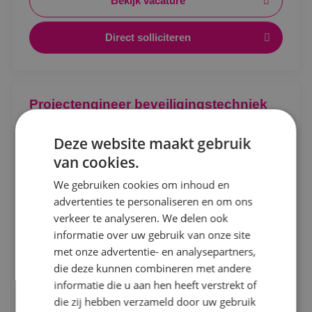
Bekijk vacature
Direct solliciteren
Locatie
Projectengineer beveiligingstechniek
Alphen a/d Rijn
Beveiligingstechniek
Fulltime
MBO
Deze website maakt gebruik
Kaatsheuvel
van cookies.
Sprundel
Sprundel
We gebruiken cookies om inhoud en
Ontwerpen, afstemmen en vooruitdenken. Als
advertenties te personaliseren en om ons
Specialisme
projectengineer beveiligingstechniek maak jij het
verkeer te analyseren. We delen ook
verschil.
informatie over uw gebruik van onze site
Beveiligingstechniek
met onze advertentie- en analysepartners,
Bekijk vacature
Elektrotechniek
die deze kunnen combineren met andere
informatie die u aan hen heeft verstrekt of
Energietechniek
Direct solliciteren
die zij hebben verzameld door uw gebruik