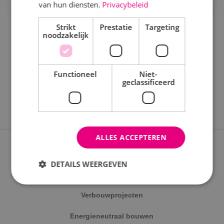
Staf
van hun diensten.
Privacybeleid
Werktuigbouwkunde
Strikt
Prestatie
Targeting
noodzakelijk
Uren
Fulltime
Functioneel
Niet-
geclassificeerd
Parttime
Opleiding
ALLES ACCEPTEREN
MBO
Expertises
HBO
DETAILS WEERGEVEN
Nieuwbouwprojecten
Werken en leren
Verbouwprojecten
Strikt noodzakelijk
Prestatie
Targeting
Traineeship
Energieneutraal bouwen
Functioneel
Niet-geclassificeerd