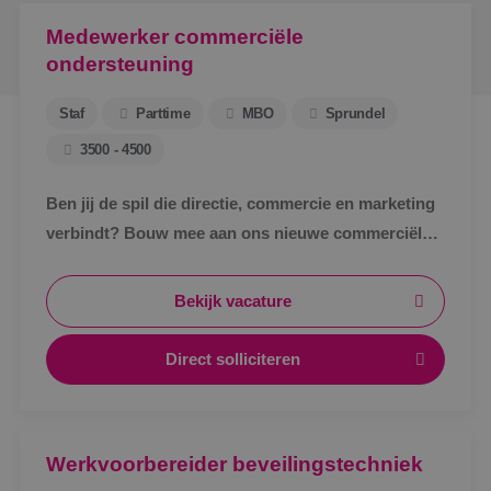
Medewerker commerciële
ondersteuning
Staf
Parttime
MBO
Sprundel
3500 - 4500
Ben jij de spil die directie, commercie en marketing
verbindt? Bouw mee aan ons nieuwe commerciële
ondersteuningsteam en maak écht impact binnen
BINK.&nbsp;
Bekijk vacature
Direct solliciteren
Werkvoorbereider beveilingstechniek