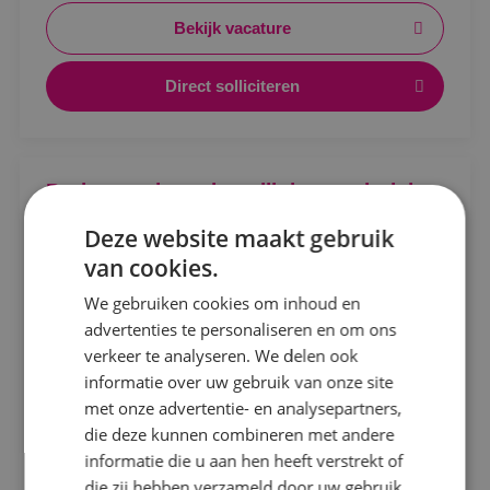
beveiligingsinstallaties.
Bekijk vacature
Direct solliciteren
Locatie
Projectengineer beveiligingstechniek
Alphen a/d Rijn
Deze website maakt gebruik
Kaatsheuvel
Beveiligingstechniek
Fulltime
MBO
van cookies.
Sprundel
Sprundel
We gebruiken cookies om inhoud en
advertenties te personaliseren en om ons
Ontwerpen, afstemmen en vooruitdenken. Als
Specialisme
verkeer te analyseren. We delen ook
projectengineer beveiligingstechniek maak jij het
informatie over uw gebruik van onze site
Beveiligingstechniek
verschil.
met onze advertentie- en analysepartners,
Bekijk vacature
Elektrotechniek
die deze kunnen combineren met andere
informatie die u aan hen heeft verstrekt of
Energietechniek
die zij hebben verzameld door uw gebruik
Direct solliciteren