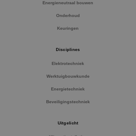
Functioneel
Niet-geclassificeerd
Energieneutraal bouwen
Strikt noodzakelijke cookies maken de
Onderhoud
kernfunctionaliteiten van de website mogelijk, zoals
gebruikersaanmelding en accountbeheer. De
website kan niet goed worden gebruikt zonder de
Keuringen
strikt noodzakelijke cookies.
Naam
Aanbieder
/
Domein
Vervaldat
PHPSESSID
Sessie
Disciplines
PHP.net
www.binktechniek.nl
Elektrotechniek
Werktuigbouwkunde
Energietechniek
Beveiligingstechniek
Uitgelicht