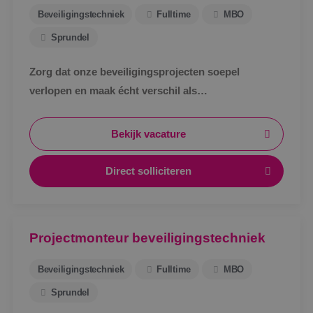
Beveiligingstechniek
Fulltime
MBO
Sprundel
Zorg dat onze beveiligingsprojecten soepel
verlopen en maak écht verschil als
werkvoorbereider bij BINK in Sprundel!
Bekijk vacature
Direct solliciteren
Projectmonteur beveiligingstechniek
Beveiligingstechniek
Fulltime
MBO
Sprundel