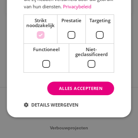
Staf
van hun diensten.
Privacybeleid
Werktuigbouwkunde
Strikt
Prestatie
Targeting
noodzakelijk
Uren
Fulltime
Functioneel
Niet-
geclassificeerd
Parttime
Opleiding
ALLES ACCEPTEREN
MBO
Expertises
HBO
DETAILS WEERGEVEN
Nieuwbouwprojecten
Werken en leren
Verbouwprojecten
Strikt noodzakelijk
Prestatie
Targeting
Traineeship