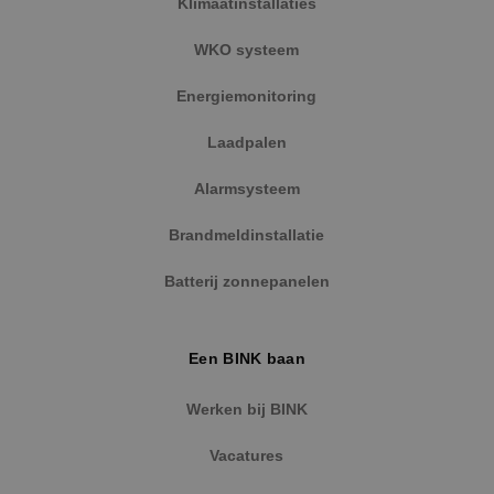
Klimaatinstallaties
Google Privacy Policy
WKO systeem
Energiemonitoring
VISITOR_PRIVACY_METADATA
5 maanden
YouTube
Laadpalen
weken
.youtube.com
Alarmsysteem
Brandmeldinstallatie
Batterij zonnepanelen
Een BINK baan
Werken bij BINK
Vacatures