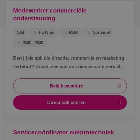
Medewerker commerciële
ondersteuning
Staf
Parttime
MBO
Sprundel
3500 - 4500
Ben jij de spil die directie, commercie en marketing
verbindt? Bouw mee aan ons nieuwe commerciële
ondersteuningsteam en maak écht impact binnen
BINK.&nbsp;
Bekijk vacature
Direct solliciteren
Servicecoördinator elektrotechniek