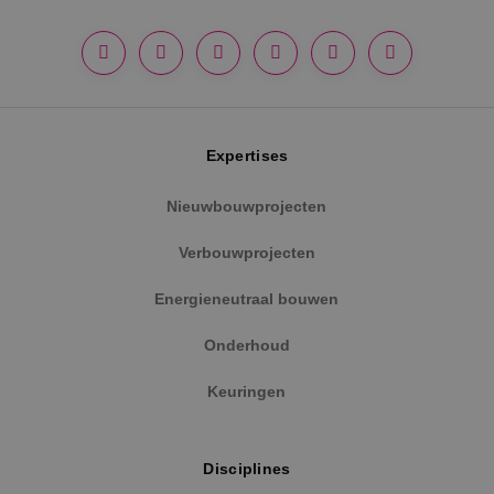
Google Privacy Policy
Expertises
Nieuwbouwprojecten
Verbouwprojecten
VISITOR_PRIVACY_METADATA
5 maanden
YouTube
weken
.youtube.com
Energieneutraal bouwen
Onderhoud
Keuringen
Disciplines