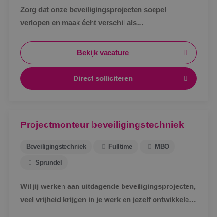
Zorg dat onze beveiligingsprojecten soepel
verlopen en maak écht verschil als
werkvoorbereider bij BINK in Sprundel!
Bekijk vacature
Direct solliciteren
Projectmonteur beveiligingstechniek
Beveiligingstechniek
Fulltime
MBO
Sprundel
Wil jij werken aan uitdagende beveiligingsprojecten,
veel vrijheid krijgen in je werk en jezelf ontwikkelen
tot specialist in een vakgebied met toekomst?