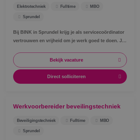
Elektrotechniek
Fulltime
MBO
Sprundel
Bij BINK in Sprundel krijg je als servicecoördinator
vertrouwen en vrijheid om je werk goed te doen. Je
schakelt snel, werkt met een vast team en weet
waar je aan toe bent.
Bekijk vacature
Direct solliciteren
Werkvoorbereider beveilingstechniek
Beveiligingstechniek
Fulltime
MBO
Sprundel