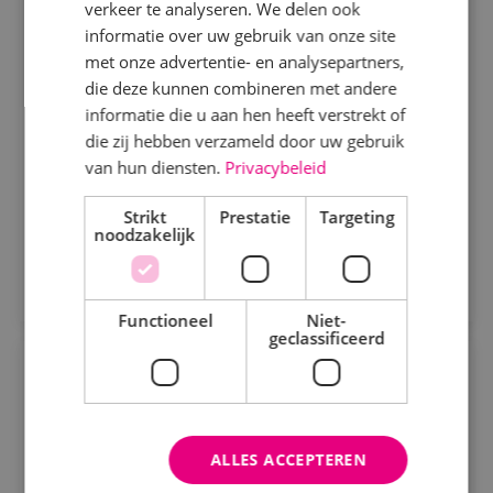
verkeer te analyseren. We delen ook
Beveiligingstechniek
Fulltime
MBO
informatie over uw gebruik van onze site
Beveiligingstechniek
Sprundel
met onze advertentie- en analysepartners,
Elektrotechniek
die deze kunnen combineren met andere
informatie die u aan hen heeft verstrekt of
Als servicemonteur of -technicus bij BINK ben je
Energietechniek
die zij hebben verzameld door uw gebruik
verantwoordelijk voor het onderhouden, analyseren
Staf
van hun diensten.
Privacybeleid
en verhelpen van storingen aan
beveiligingsinstallaties.
Werktuigbouwkunde
Bekijk vacature
Strikt
Prestatie
Targeting
noodzakelijk
Direct solliciteren
Uren
Fulltime
Functioneel
Niet-
geclassificeerd
Parttime
Projectengineer elektrotechniek
Elektrotechniek
Fulltime
MBO
Opleiding
ALLES ACCEPTEREN
Sprundel
MBO