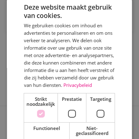
Bekijk vacature
Deze website maakt gebruik
Kaatsheuvel
van cookies.
Direct solliciteren
Sprundel
We gebruiken cookies om inhoud en
advertenties te personaliseren en om ons
Specialisme
verkeer te analyseren. We delen ook
informatie over uw gebruik van onze site
Beveiligingstechniek
met onze advertentie- en analysepartners,
Elektrotechniek
die deze kunnen combineren met andere
informatie die u aan hen heeft verstrekt of
Energietechniek
die zij hebben verzameld door uw gebruik
Staf
van hun diensten.
Privacybeleid
Werktuigbouwkunde
Strikt
Prestatie
Targeting
noodzakelijk
Uren
Expertises
Fulltime
Functioneel
Niet-
geclassificeerd
Nieuwbouwprojecten
Parttime