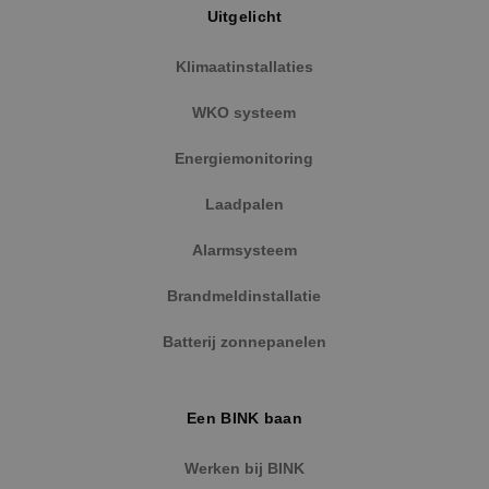
Uitgelicht
Klimaatinstallaties
WKO systeem
Energiemonitoring
Laadpalen
Alarmsysteem
Google Privacy Policy
Brandmeldinstallatie
Batterij zonnepanelen
VISITOR_PRIVACY_METADATA
5 maanden
YouTube
Een BINK baan
weken
.youtube.com
Werken bij BINK