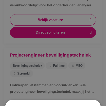
verantwoordelijk voor het onderhouden, analyseren
en verhelpen van storingen aan
beveiligingsinstallaties.
Bekijk vacature
Direct solliciteren
Projectengineer beveiligingstechniek
Beveiligingstechniek
Fulltime
MBO
Sprundel
Ontwerpen, afstemmen en vooruitdenken. Als
projectengineer beveiligingstechniek maak jij het
Locatie
verschil.
Alphen a/d Rijn