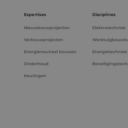
PHPSESSID
Expertises
Disciplines
Nieuwbouwprojecten
Elektrotechniek
Verbouwprojecten
Werktuigbouwk
VISITOR_PRIVACY_
Energieneutraal bouwen
Energietechniek
Onderhoud
Beveiligingstech
Keuringen
__cf_bm
CookieScriptConse