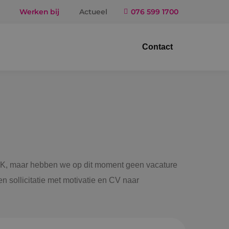
Werken bij
Actueel
076 599 1700
Contact
trotechniek
ktuigbouwkunde
iligingstechniek
gietechniek
 BINK, maar hebben we op dit moment geen vacature
n sollicitatie met motivatie en CV naar
ndel