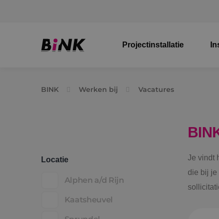
Projectinstallatie
In
BINK
Werken bij
Vacatures
BIN
Je vindt
Locatie
die bij j
Alphen a/d Rijn
sollicita
Kaatsheuvel