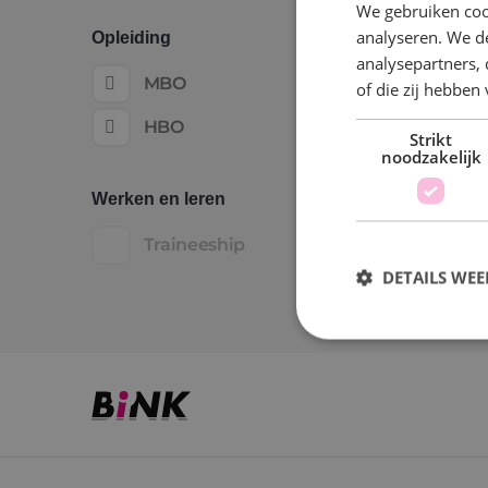
We gebruiken coo
analyseren. We de
Opleiding
analysepartners,
MBO
of die zij hebbe
HBO
Strikt
noodzakelijk
Werken en leren
Traineeship
DETAILS WE
S
Strikt noodzakelijke
accountbeheer. De we
Naam