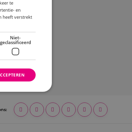
keer te
tentie- en
 heeft verstrekt
Niet-
geclassificeerd
ACCEPTEREN
rd
ons:
elding en