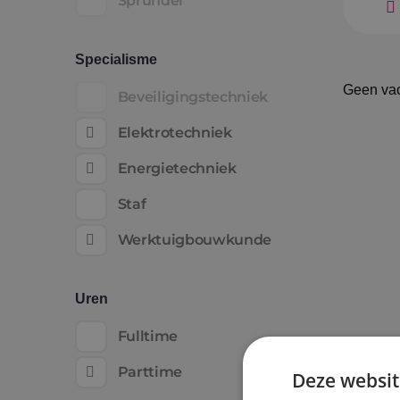
Sprundel
Specialisme
Geen va
Beveiligingstechniek
Elektrotechniek
Energietechniek
Staf
Werktuigbouwkunde
Uren
Fulltime
Parttime
Deze websit