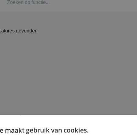
Kaat
Alph
catures gevonden
Stag
Bbl-t
Omsc
BINK
e maakt gebruik van cookies.
Arbe