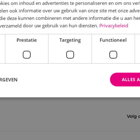
kies om inhoud en advertenties te personaliseren en om ons ver
len ook informatie over uw gebruik van onze site met onze adver
 die deze kunnen combineren met andere informatie die u aan hen
n verzameld door uw gebruik van hun diensten.
Privacybeleid
Prestatie
Targeting
Functioneel
ERGEVEN
ALLES 
trikt noodzakelijk
Prestatie
Targeting
Functioneel
Niet-geclassificee
Volg 
 cookies maken de kernfunctionaliteiten van de website mogelijk, zoals gebruikersaanm
bsite kan niet goed worden gebruikt zonder de strikt noodzakelijke cookies.
Aanbieder
/
Domein
Vervaldatum
Omschrijving