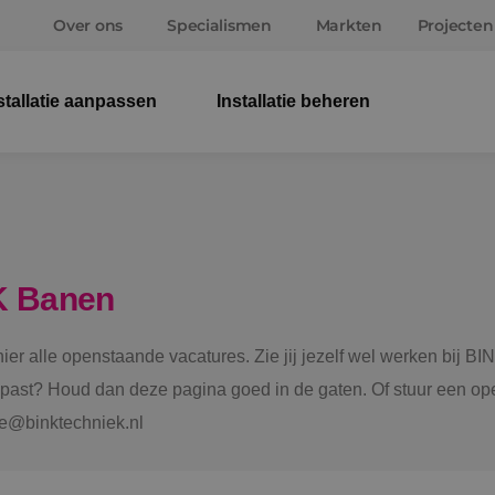
Over ons
Specialismen
Markten
Projecten
stallatie aanpassen
Installatie beheren
Elek
Wer
Beve
K Banen
Ener
 hier alle openstaande vacatures. Zie jij jezelf wel werken bij
Staf
e past? Houd dan deze pagina goed in de gaten. Of stuur een ope
tie@binktechniek.nl
Spru