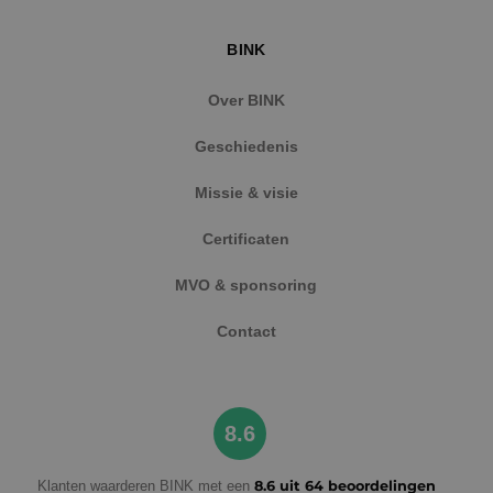
BINK
Over BINK
Geschiedenis
Missie & visie
Google Privacy Policy
Certificaten
MVO & sponsoring
VISITOR_PRIVACY_METADATA
5 maanden
YouTube
Contact
weken
.youtube.com
8.6
Klanten waarderen BINK met een
8.6 uit 64 beoordelingen