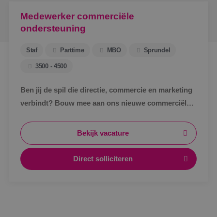
Medewerker commerciële
ondersteuning
Staf
Parttime
MBO
Sprundel
3500 - 4500
Ben jij de spil die directie, commercie en marketing
verbindt? Bouw mee aan ons nieuwe commerciële
ondersteuningsteam en maak écht impact binnen
BINK.&nbsp;
Bekijk vacature
Direct solliciteren