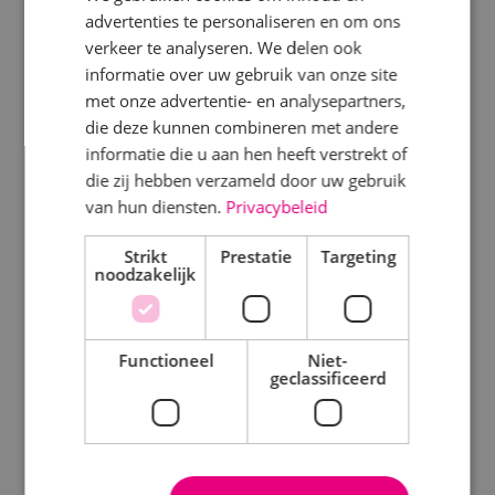
advertenties te personaliseren en om ons
Specialisme
verkeer te analyseren. We delen ook
Disciplines
informatie over uw gebruik van onze site
Beveiligingstechniek
met onze advertentie- en analysepartners,
Elektrotechniek
Elektrotechniek
die deze kunnen combineren met andere
Werktuigbouwkunde
informatie die u aan hen heeft verstrekt of
Energietechniek
die zij hebben verzameld door uw gebruik
Energietechniek
Staf
van hun diensten.
Privacybeleid
Beveiligingstechniek
Werktuigbouwkunde
Strikt
Prestatie
Targeting
noodzakelijk
Uren
Uitgelicht
Fulltime
Functioneel
Niet-
Klimaatinstallaties
geclassificeerd
Parttime
WKO systeem
Energiemonitoring
Opleiding