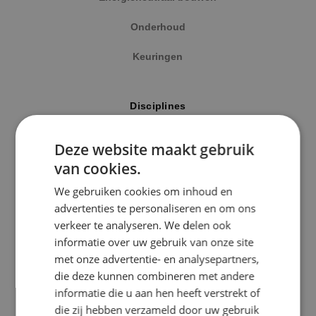
Onderhoud
Keuringen
Locatie
Disciplines
Alphen a/d Rijn
Elektrotechniek
Deze website maakt gebruik
Kaatsheuvel
van cookies.
Werktuigbouwkunde
Sprundel
We gebruiken cookies om inhoud en
Energietechniek
advertenties te personaliseren en om ons
Specialisme
verkeer te analyseren. We delen ook
Beveiligingstechniek
informatie over uw gebruik van onze site
Beveiligingstechniek
met onze advertentie- en analysepartners,
Elektrotechniek
die deze kunnen combineren met andere
Uitgelicht
informatie die u aan hen heeft verstrekt of
Energietechniek
die zij hebben verzameld door uw gebruik
Klimaatinstallaties