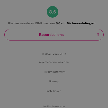
Google Privacy Policy
8.6
Klanten waarderen BINK met een
8.6 uit 64 beoordelingen
VISITOR_PRIVACY_METADATA
5 maanden
YouTube
weken
.youtube.com
Beoordeel ons
© 2022 - 2026 BINK
Algemene voorwaarden
Privacy statement
Sitemap
Instellingen
Realisatie website: