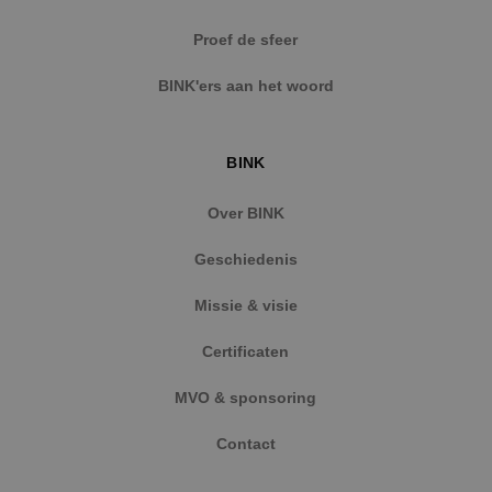
Strikt noodzakelijke cookies maken de
Proef de sfeer
kernfunctionaliteiten van de website mogelijk, zoals
gebruikersaanmelding en accountbeheer. De
BINK'ers aan het woord
website kan niet goed worden gebruikt zonder de
strikt noodzakelijke cookies.
Naam
Aanbieder
/
Domein
Vervaldat
BINK
PHPSESSID
Sessie
PHP.net
www.binktechniek.nl
Over BINK
Geschiedenis
Missie & visie
Certificaten
MVO & sponsoring
Contact