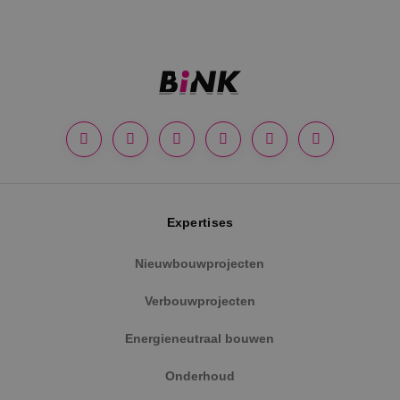
Google Privacy Policy
Expertises
Nieuwbouwprojecten
VISITOR_PRIVACY_METADATA
5 maanden
YouTube
weken
.youtube.com
Verbouwprojecten
Energieneutraal bouwen
Onderhoud