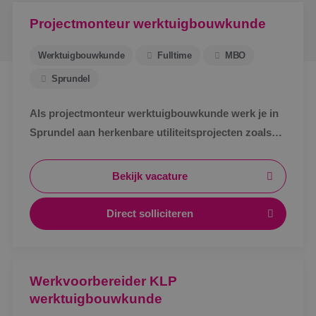
Projectmonteur werktuigbouwkunde
Werktuigbouwkunde
Fulltime
MBO
Sprundel
Als projectmonteur werktuigbouwkunde werk je in
Sprundel aan herkenbare utiliteitsprojecten zoals
zorg, bedrijven en scholen. Afwisselend werk,
zichtbaar resultaat en korte lijnen.
Bekijk vacature
Direct solliciteren
Werkvoorbereider KLP
werktuigbouwkunde