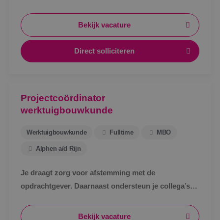
Bekijk vacature
Direct solliciteren
Projectcoördinator
werktuigbouwkunde
Werktuigbouwkunde
Fulltime
MBO
Alphen a/d Rijn
Je draagt zorg voor afstemming met de
opdrachtgever. Daarnaast ondersteun je collega’s
bij het uitwerken van een technisch bestek, het
technische ontwerp en de werkvoorbereiding voor
Bekijk vacature