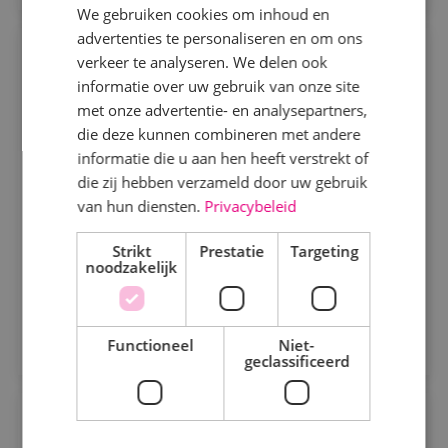
We gebruiken cookies om inhoud en
advertenties te personaliseren en om ons
Specialisme
Uitvoerder Werktuigbouwkunde
verkeer te analyseren. We delen ook
informatie over uw gebruik van onze site
Beveiligingstechniek
Werktuigbouwkunde
Fulltime
MBO
met onze advertentie- en analysepartners,
Elektrotechniek
die deze kunnen combineren met andere
Kaatsheuvel
informatie die u aan hen heeft verstrekt of
Energietechniek
die zij hebben verzameld door uw gebruik
Ben je enthousiast, gedreven en heb je stevige
Staf
van hun diensten.
Privacybeleid
schouders? Geloof je in de kracht van
Werktuigbouwkunde
samenwerking en wil je bijdragen aan de verdere
Strikt
Prestatie
Targeting
noodzakelijk
groei van onze vestiging in Kaatsheuvel?
Bekijk vacature
Uren
Direct solliciteren
Fulltime
Functioneel
Niet-
geclassificeerd
Parttime
Commercieel technisch adviseur
Opleiding